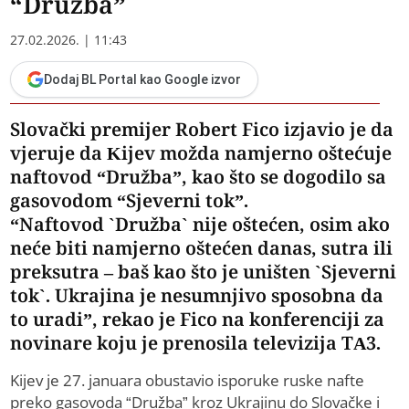
“Družba”
27.02.2026. | 11:43
Dodaj BL Portal kao Google izvor
Slovački premijer Robert Fico izjavio je da
vjeruje da Kijev možda namjerno oštećuje
naftovod “Družba”, kao što se dogodilo sa
gasovodom “Sjeverni tok”.
“Naftovod `Družba` nije oštećen, osim ako
neće biti namjerno oštećen danas, sutra ili
preksutra – baš kao što je uništen `Sjeverni
tok`. Ukrajina je nesumnjivo sposobna da
to uradi”, rekao je Fico na konferenciji za
novinare koju je prenosila televizija TA3.
Kijev je 27. januara obustavio isporuke ruske nafte
preko gasovoda “Družba” kroz Ukrajinu do Slovačke i