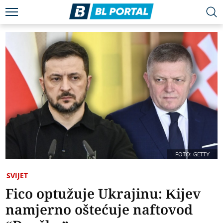
FOTO: GETTY
SVIJET
Fico optužuje Ukrajinu: Kijev
namjerno oštećuje naftovod