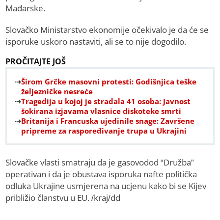
Mađarske.
Slovačko Ministarstvo ekonomije očekivalo je da će se
isporuke uskoro nastaviti, ali se to nije dogodilo.
PROČITAJTE JOŠ
Širom Grčke masovni protesti: Godišnjica teške
željezničke nesreće
Tragedija u kojoj je stradala 41 osoba: Javnost
šokirana izjavama vlasnice diskoteke smrti
Britanija i Francuska ujedinile snage: Završene
pripreme za raspoređivanje trupa u Ukrajini
Slovačke vlasti smatraju da je gasovodod “Družba”
operativan i da je obustava isporuka nafte politička
odluka Ukrajine usmjerena na ucjenu kako bi se Kijev
približio članstvu u EU. /kraj/dd