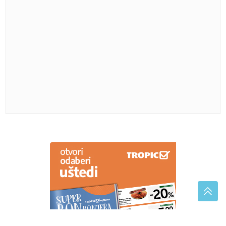
Severina predstavila novu pjesmu "Pozovi me ti"
Na terenu oko 350 vatrogasaca: U
požaru na farmi izgorjelo više od
1.000 svinja
Britanija odobrila Paramountovo
preuzimanje Warner Brosa vrijedno
110 milijardi dolara
Zašto skrivaju ko je bio u vozilu: Nesreća