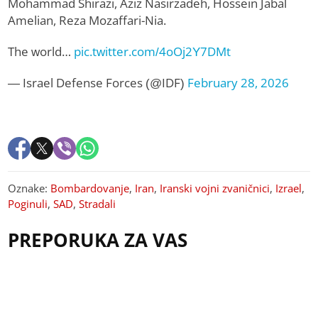
Mohammad Shirazi, Aziz Nasirzadeh, Hossein Jabal
Amelian, Reza Mozaffari-Nia.
The world…
pic.twitter.com/4oOj2Y7DMt
— Israel Defense Forces (@IDF)
February 28, 2026
Oznake:
Bombardovanje
,
Iran
,
Iranski vojni zvaničnici
,
Izrael
,
Poginuli
,
SAD
,
Stradali
PREPORUKA ZA VAS