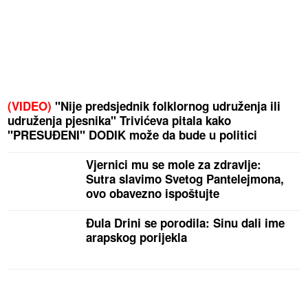
(VIDEO)
"Nije predsjednik folklornog udruženja ili
udruženja pjesnika" Trivićeva pitala kako
"PRESUĐENI" DODIK može da bude u politici
Vjernici mu se mole za zdravlje:
Sutra slavimo Svetog Pantelejmona,
ovo obavezno ispoštujte
Đula Drini se porodila: Sinu dali ime
arapskog porijekla