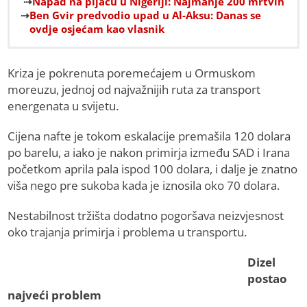
Napad na pijacu u Nigeriji: Najmanje 200 mrtvih
Ben Gvir predvodio upad u Al-Aksu: Danas se
ovdje osjećam kao vlasnik
Kriza je pokrenuta poremećajem u Ormuskom
moreuzu, jednoj od najvažnijih ruta za transport
energenata u svijetu.
Cijena nafte je tokom eskalacije premašila 120 dolara
po barelu, a iako je nakon primirja između SAD i Irana
početkom aprila pala ispod 100 dolara, i dalje je znatno
viša nego pre sukoba kada je iznosila oko 70 dolara.
Nestabilnost tržišta dodatno pogoršava neizvjesnost
oko trajanja primirja i problema u transportu.
Dizel
postao
najveći problem