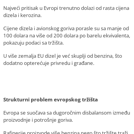
Najveći pritisak u Evropi trenutno dolazi od rasta cijena
dizela i kerozina.
Cijene dizela i avionskog goriva porasle su sa manje od
100 dolara na više od 200 dolara po barelu ekvivalenta,
pokazuju podaci sa tržišta.
U više zemalja EU dizel je već skuplji od benzina, što
dodatno opterećuje privredu i građane.
Strukturni problem evropskog tržišta
Evropa se suočava sa dugoročnim disbalansom između
proizvodnje i potrošnje goriva.
Rafinerije proizvode više benzina nego što tržište traži,