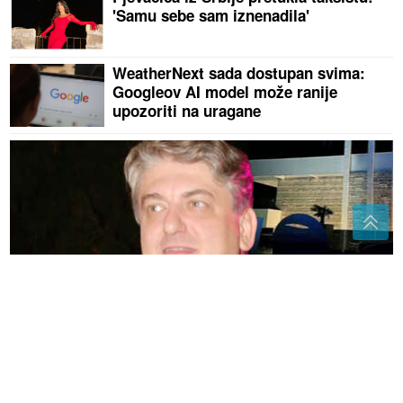
'Samu sebe sam iznenadila'
WeatherNext sada dostupan svima:
Googleov AI model može ranije
upozoriti na uragane
(FOTO)
Toni Bijelić objavio sliku, Novak Đoković
odmah reagovao: Potez slavnog tenisera privukao
veliku pažnju