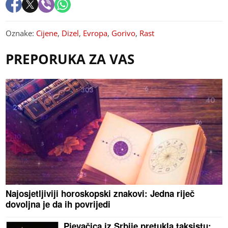
Oznake:
Cijene
,
Dizel
,
Evropa
,
Gorivo
,
Rast
PREPORUKA ZA VAS
Najosjetljiviji horoskopski znakovi: Jedna riječ
dovoljna je da ih povrijedi
Pjevačica iz Srbije pretukla taksistu: