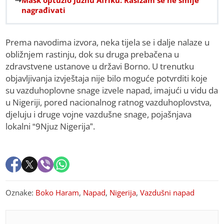
Mask optužio Južnu Afriku: Rasizam se ne smije
nagrađivati
Prema navodima izvora, neka tijela se i dalje nalaze u
obližnjem rastinju, dok su druga prebačena u
zdravstvene ustanove u državi Borno. U trenutku
objavljivanja izvještaja nije bilo moguće potvrditi koje
su vazduhoplovne snage izvele napad, imajući u vidu da
u Nigeriji, pored nacionalnog ratnog vazduhoplovstva,
djeluju i druge vojne vazdušne snage, pojašnjava
lokalni “9Njuz Nigerija”.
Oznake:
Boko Haram
,
Napad
,
Nigerija
,
Vazdušni napad
PREPORUKA ZA VAS