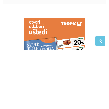
Karleuša nastupa na "Danima šljive", za budžet može
da se kupi skoro 200 tona šljive
WeatherNext sada dostupan svima:
Googleov AI model može ranije
upozoriti na uragane
Fazla predstavio "Lejlu": Pjesma nosi
posebnu priču o Travniku