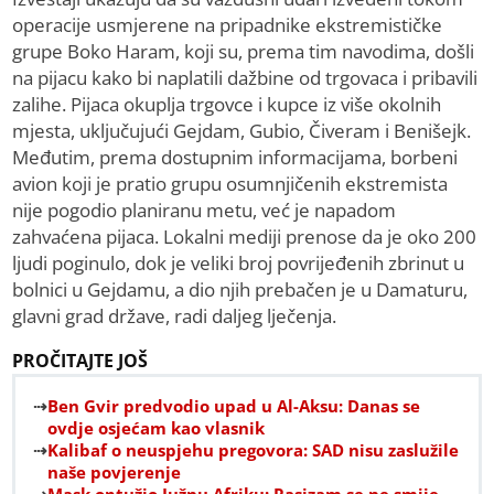
operacije usmjerene na pripadnike ekstremističke
grupe Boko Haram, koji su, prema tim navodima, došli
na pijacu kako bi naplatili dažbine od trgovaca i pribavili
zalihe. Pijaca okuplja trgovce i kupce iz više okolnih
mjesta, uključujući Gejdam, Gubio, Čiveram i Benišejk.
Međutim, prema dostupnim informacijama, borbeni
avion koji je pratio grupu osumnjičenih ekstremista
nije pogodio planiranu metu, već je napadom
zahvaćena pijaca. Lokalni mediji prenose da je oko 200
ljudi poginulo, dok je veliki broj povrijeđenih zbrinut u
bolnici u Gejdamu, a dio njih prebačen je u Damaturu,
glavni grad države, radi daljeg lječenja.
PROČITAJTE JOŠ
Ben Gvir predvodio upad u Al-Aksu: Danas se
ovdje osjećam kao vlasnik
Kalibaf o neuspjehu pregovora: SAD nisu zaslužile
naše povjerenje