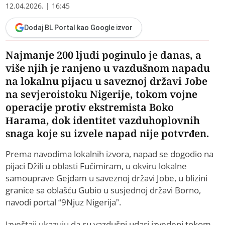
12.04.2026. | 16:45
Dodaj BL Portal kao Google izvor
Najmanje 200 ljudi poginulo je danas, a
više njih je ranjeno u vazdušnom napadu
na lokalnu pijacu u saveznoj državi Jobe
na sevjeroistoku Nigerije, tokom vojne
operacije protiv ekstremista Boko
Harama, dok identitet vazduhoplovnih
snaga koje su izvele napad nije potvrđen.
Prema navodima lokalnih izvora, napad se dogodio na
pijaci Džili u oblasti Fučimiram, u okviru lokalne
samouprave Gejdam u saveznoj državi Jobe, u blizini
granice sa oblašću Gubio u susjednoj državi Borno,
navodi portal “9Njuz Nigerija”.
Izveštaji ukazuju da su vazdušni udari izvedeni tokom