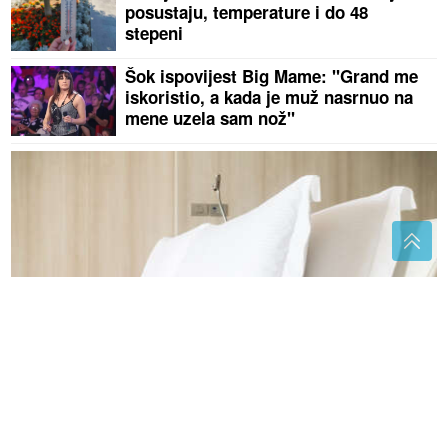
posustaju, temperature i do 48
stepeni
Šok ispovijest Big Mame: "Grand me
iskoristio, a kada je muž nasrnuo na
mene uzela sam nož"
Stari običaj koji se vraća: Zašto ljudi stavljaju kašiku
ispod jastuka prije spavanja
Više nema zabušavanja: Pobijedite