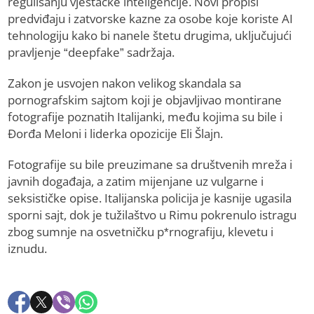
regulisanju vještačke inteligencije. Novi propisi
predviđaju i zatvorske kazne za osobe koje koriste AI
tehnologiju kako bi nanele štetu drugima, uključujući
pravljenje “deepfake” sadržaja.
Zakon je usvojen nakon velikog skandala sa
pornografskim sajtom koji je objavljivao montirane
fotografije poznatih Italijanki, među kojima su bile i
Đorđa Meloni i liderka opozicije Eli Šlajn.
Fotografije su bile preuzimane sa društvenih mreža i
javnih događaja, a zatim mijenjane uz vulgarne i
seksističke opise. Italijanska policija je kasnije ugasila
sporni sajt, dok je tužilaštvo u Rimu pokrenulo istragu
zbog sumnje na osvetničku p*rnografiju, klevetu i
iznudu.