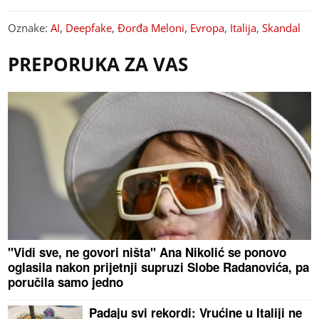
Oznake:
AI
,
Deepfake
,
Đorđa Meloni
,
Evropa
,
Italija
,
Skandal
PREPORUKA ZA VAS
"Vidi sve, ne govori ništa" Ana Nikolić se ponovo
oglasila nakon prijetnji supruzi Slobe Radanovića, pa
poručila samo jedno
Padaju svi rekordi: Vrućine u Italiji ne