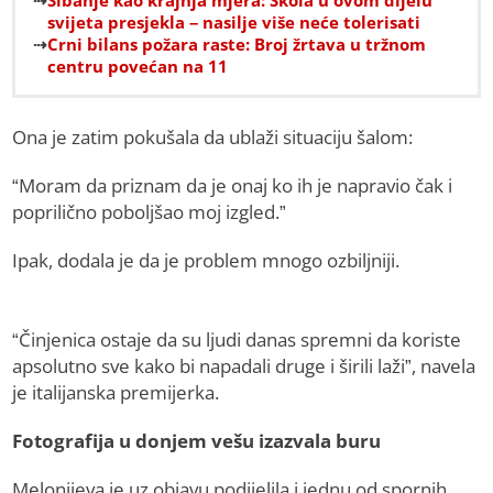
Šibanje kao krajnja mjera: Škola u ovom dijelu
svijeta presjekla – nasilje više neće tolerisati
Crni bilans požara raste: Broj žrtava u tržnom
centru povećan na 11
Ona je zatim pokušala da ublaži situaciju šalom:
“Moram da priznam da je onaj ko ih je napravio čak i
poprilično poboljšao moj izgled.”
Ipak, dodala je da je problem mnogo ozbiljniji.
“Činjenica ostaje da su ljudi danas spremni da koriste
apsolutno sve kako bi napadali druge i širili laži”, navela
je italijanska premijerka.
Fotografija u donjem vešu izazvala buru
Melonijeva je uz objavu podijelila i jednu od spornih