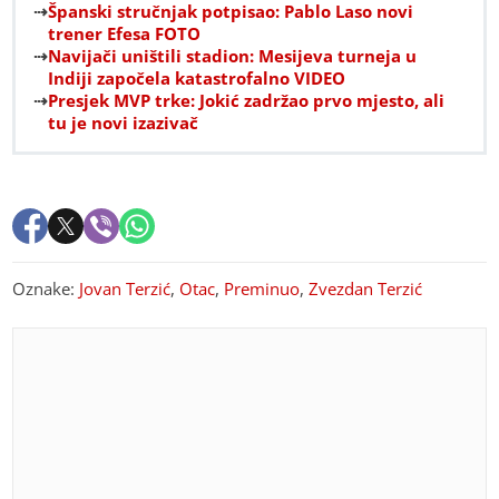
Španski stručnjak potpisao: Pablo Laso novi
trener Efesa FOTO
Navijači uništili stadion: Mesijeva turneja u
Indiji započela katastrofalno VIDEO
Presjek MVP trke: Jokić zadržao prvo mjesto, ali
tu je novi izazivač
Oznake:
Jovan Terzić
,
Otac
,
Preminuo
,
Zvezdan Terzić
PREPORUKA ZA VAS