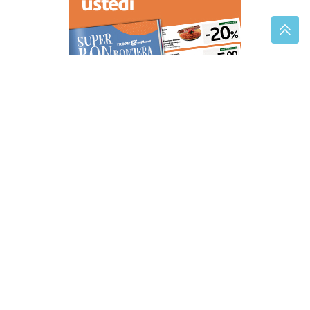
Toplotni udar može biti opasan: Srpski kardiolog
otkrio simptom koji zahtijeva hitnu reakciju
(FOTO)
Hapšenje u Trebinju: U
automobilu pronađeno više od pola
kile SPIDA
Severina predstavila novu pjesmu
"Pozovi me ti"