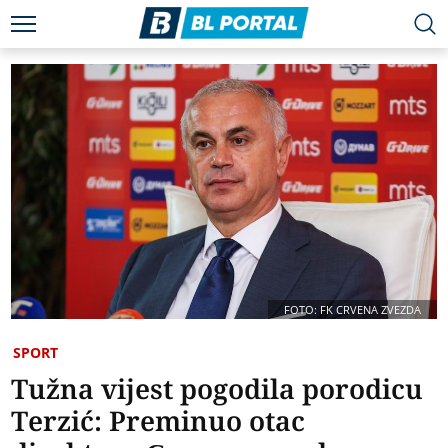
FOTO: FK CRVENA ZVEZDA
SPORT
Tužna vijest pogodila porodicu
Terzić: Preminuo otac