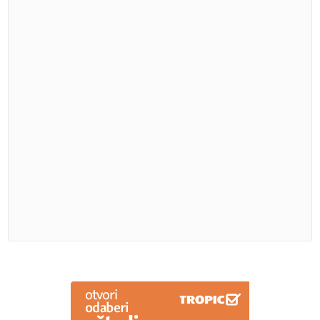
Vučić ne očekuje predsjednika SAD “Nije realno da
sada Tramp posjeti Srbiju”
Greška koju mnogi prave u hotelu
može ih skupo koštati: Provjerite
sobu prije raspakivanja
Nova uloga slavne glumice: Ketrin
Zita Džouns kao bivša krijumčarka na
meti ubica