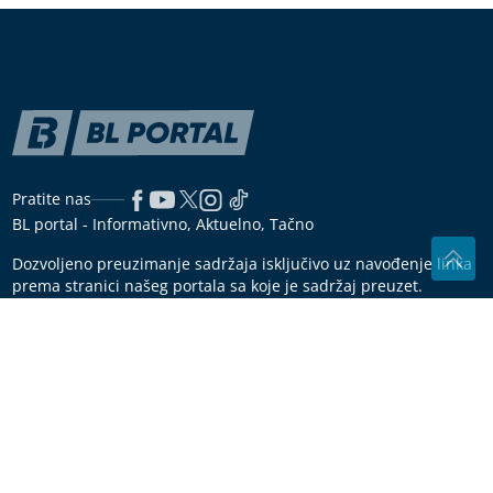
Posijte ovo u avgustu i berite svježe
povrće cijele jeseni
Trend iz Jugoslavije vraća se u kuhinje
Iskusni kuhari ovako dinstaju luk:
Gotov je brže, sočniji i bez
neugodnog mirisa u stanu
STRAVIČNA NESREĆA
Kamion