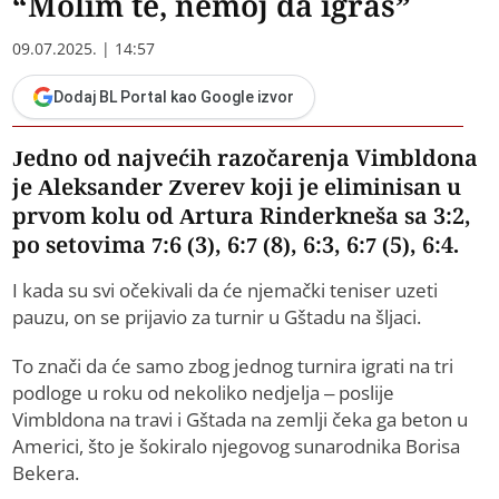
“Molim te, nemoj da igraš”
09.07.2025. | 14:57
Dodaj BL Portal kao Google izvor
Jedno od najvećih razočarenja Vimbldona
je Aleksander Zverev koji je eliminisan u
prvom kolu od Artura Rinderkneša sa 3:2,
po setovima 7:6 (3), 6:7 (8), 6:3, 6:7 (5), 6:4.
I kada su svi očekivali da će njemački teniser uzeti
pauzu, on se prijavio za turnir u Gštadu na šljaci.
To znači da će samo zbog jednog turnira igrati na tri
podloge u roku od nekoliko nedjelja – poslije
Vimbldona na travi i Gštada na zemlji čeka ga beton u
Americi, što je šokiralo njegovog sunarodnika Borisa
Bekera.