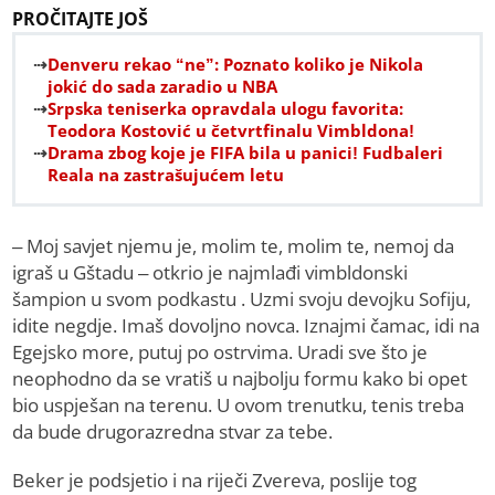
PROČITAJTE JOŠ
Denveru rekao “ne”: Poznato koliko je Nikola
jokić do sada zaradio u NBA
Srpska teniserka opravdala ulogu favorita:
Teodora Kostović u četvrtfinalu Vimbldona!
Drama zbog koje je FIFA bila u panici! Fudbaleri
Reala na zastrašujućem letu
– Moj savjet njemu je, molim te, molim te, nemoj da
igraš u Gštadu – otkrio je najmlađi vimbldonski
šampion u svom podkastu . Uzmi svoju devojku Sofiju,
idite negdje. Imaš dovoljno novca. Iznajmi čamac, idi na
Egejsko more, putuj po ostrvima. Uradi sve što je
neophodno da se vratiš u najbolju formu kako bi opet
bio uspješan na terenu. U ovom trenutku, tenis treba
da bude drugorazredna stvar za tebe.
Beker je podsjetio i na riječi Zvereva, poslije tog