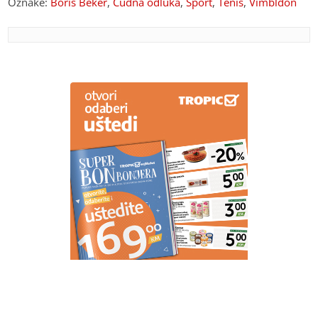
Oznake:
Boris Beker
,
Čudna odluka
,
Sport
,
Tenis
,
Vimbldon
PREPORUKA ZA VAS
Britanija odobrila Paramountovo preuzimanje Warner
Brosa vrijedno 110 milijardi dolara
SVE VIŠE INTERVENCIJA U
BANJALUCI
Građani se zbog vrućina
žale na slabost, vrtoglavicu i pritisak