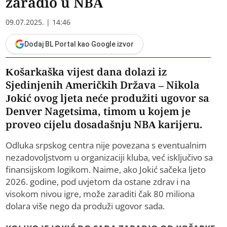
zaradio u NBA
09.07.2025. | 14:46
Dodaj BL Portal kao Google izvor
Košarkaška vijest dana dolazi iz
Sjedinjenih Američkih Država – Nikola
Jokić ovog ljeta neće produžiti ugovor sa
Denver Nagetsima, timom u kojem je
proveo cijelu dosadašnju NBA karijeru.
Odluka srpskog centra nije povezana s eventualnim
nezadovoljstvom u organizaciji kluba, već isključivo sa
finansijskom logikom. Naime, ako Jokić sačeka ljeto
2026. godine, pod uvjetom da ostane zdrav i na
visokom nivou igre, može zaraditi čak 80 miliona
dolara više nego da produži ugovor sada.