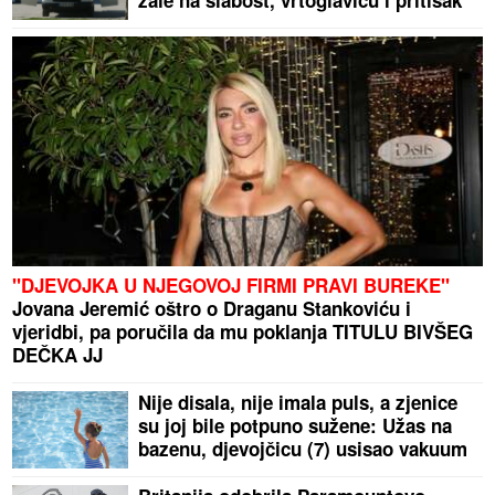
žale na slabost, vrtoglavicu i pritisak
"DJEVOJKA U NJEGOVOJ FIRMI PRAVI BUREKE"
Jovana Jeremić oštro o Draganu Stankoviću i
vjeridbi, pa poručila da mu poklanja TITULU BIVŠEG
DEČKA JJ
Nije disala, nije imala puls, a zjenice
su joj bile potpuno sužene: Užas na
bazenu, djevojčicu (7) usisao vakuum