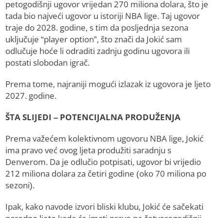
petogodišnji ugovor vrijedan 270 miliona dolara, što je
tada bio najveći ugovor u istoriji NBA lige. Taj ugovor
traje do 2028. godine, s tim da posljednja sezona
uključuje “player option”, što znači da Jokić sam
odlučuje hoće li odraditi zadnju godinu ugovora ili
postati slobodan igrač.
Prema tome, najraniji mogući izlazak iz ugovora je ljeto
2027. godine.
ŠTA SLIJEDI – POTENCIJALNA PRODUŽENJA
Prema važećem kolektivnom ugovoru NBA lige, Jokić
ima pravo već ovog ljeta produžiti saradnju s
Denverom. Da je odlučio potpisati, ugovor bi vrijedio
212 miliona dolara za četiri godine (oko 70 miliona po
sezoni).
Ipak, kako navode izvori bliski klubu, Jokić će sačekati