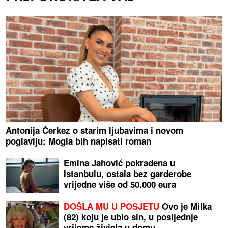
Antonija Čerkez o starim ljubavima i novom
poglavlju: Mogla bih napisati roman
Emina Jahović pokradena u
Istanbulu, ostala bez garderobe
vrijedne više od 50.000 eura
DOŠLA MU U POSJETU
Ovo je Milka
(82) koju je ubio sin, u posljednje
vrijeme živjela u domu