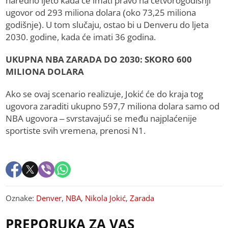
naredno ljeto kada će imati pravo na četvorogodišnji
ugovor od 293 miliona dolara (oko 73,25 miliona
godišnje). U tom slučaju, ostao bi u Denveru do ljeta
2030. godine, kada će imati 36 godina.
UKUPNA NBA ZARADA DO 2030: SKORO 600
MILIONA DOLARA
Ako se ovaj scenario realizuje, Jokić će do kraja tog
ugovora zaraditi ukupno 597,7 miliona dolara samo od
NBA ugovora – svrstavajući se među najplaćenije
sportiste svih vremena, prenosi N1.
Oznake:
Denver
,
NBA
,
Nikola Jokić
,
Zarada
PREPORUKA ZA VAS