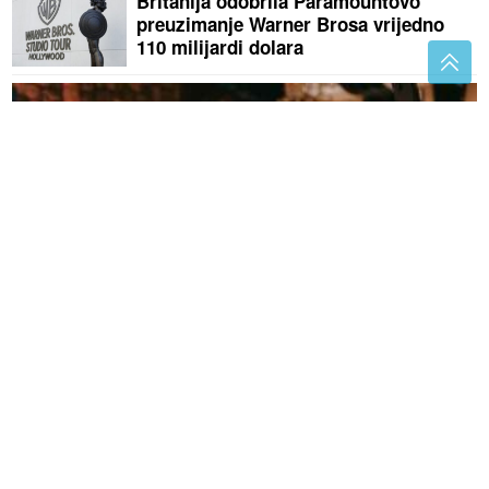
Britanija odobrila Paramountovo
preuzimanje Warner Brosa vrijedno
110 milijardi dolara
Želite Čolu na vjenčanju? Otkriveno koliko košta
minuta pjevanja
(VIDEO)
"Od 10 miliona za most u
Docu ostalo samo 68 KM" Ninković
poručio da NIKADA NISU DOBILI
IZVJEŠTAJ gdje je novac potrošen