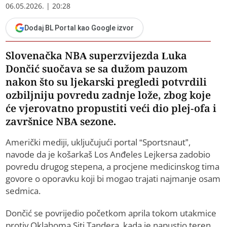
06.05.2026. | 20:28
Dodaj BL Portal kao Google izvor
Slovenačka NBA superzvijezda Luka
Dončić suočava se sa dužom pauzom
nakon što su ljekarski pregledi potvrdili
ozbiljniju povredu zadnje lože, zbog koje
će vjerovatno propustiti veći dio plej-ofa i
završnice NBA sezone.
Američki mediji, uključujući portal “Sportsnaut”,
navode da je košarkaš Los Anđeles Lejkersa zadobio
povredu drugog stepena, a procjene medicinskog tima
govore o oporavku koji bi mogao trajati najmanje osam
sedmica.
Dončić se povrijedio početkom aprila tokom utakmice
protiv Oklahoma Siti Tandera, kada je napustio teren