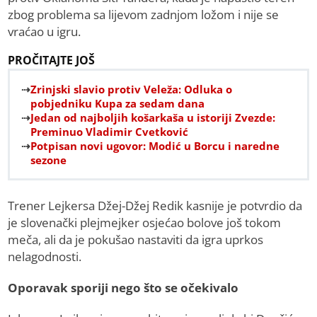
zbog problema sa lijevom zadnjom ložom i nije se
vraćao u igru.
PROČITAJTE JOŠ
Zrinjski slavio protiv Veleža: Odluka o
pobjedniku Kupa za sedam dana
Jedan od najboljih košarkaša u istoriji Zvezde:
Preminuo Vladimir Cvetković
Potpisan novi ugovor: Modić u Borcu i naredne
sezone
Trener Lejkersa Džej-Džej Redik kasnije je potvrdio da
je slovenački plejmejker osjećao bolove još tokom
meča, ali da je pokušao nastaviti da igra uprkos
nelagodnosti.
Oporavak sporiji nego što se očekivalo