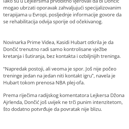
Iako su u Lejkersima prvobitno vjerovali da bi Dončić
mogao ubrzati oporavak zahvaljujući specijalizovanim
terapijama u Evropi, posljednje informacije govore da
se rehabilitacija odvija sporije od očekivanog.
Novinarka Prime Videa, Kasidi Hubart otkrila je da
Dončić trenutno radi samo kontrolisane vježbe
kretanja i šutiranja, bez kontakta i ozbiljnijih treninga.
“Napredak postoji, ali veoma je spor. Još nije počeo
treninge jedan na jedan niti kontakt igru”, navela je
Hubart tokom prenosa NBA plej-ofa.
Prema riječima radijskog komentatora Lejkersa Džona
Ajrlenda, Dončić još uvijek ne trči punim intenzitetom,
što dodatno potvrđuje da povratak nije blizu.