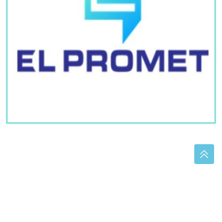
(VIDEO) OVO MOŽE SAMO U
BiH
Pogledajte šta su "stručnjaci"
napravili na cesti, vozači u nevjerici
pitaju "KOJOM STRANOM DA
VOZIMO"
Užas u Beogradu: Djevojčica (15)
izbola djevojku (18), pa nož slomila i
bacila
Netflixova teen drama vraća se sa novom sezonom