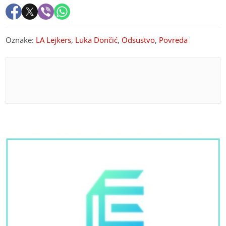
Oznake:
LA Lejkers
,
Luka Dončić
,
Odsustvo
,
Povreda
PREPORUKA ZA VAS
VIĐAJU SE, ALI...
Crnadak otkrio u kakvom je
odnosu sa Ivanićem