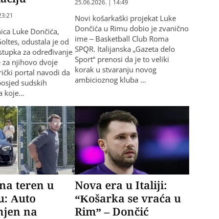
25.06.2026. | 14:49
23:21
Novi košarkaški projekat Luke
Dončića u Rimu dobio je zvanično
nica Luke Dončića,
ime – Basketball Club Roma
oltes, odustala je od
SPQR. Italijanska „Gazeta delo
tupka za određivanje
Sport“ prenosi da je to veliki
e za njihovo dvoje
korak u stvaranju novog
rički portal navodi da
ambicioznog kluba …
posjed sudskih
a koje…
na teren u
Nova era u Italiji:
u: Auto
“Košarka se vraća u
njen na
Rim” – Dončić