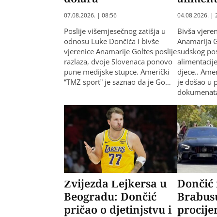
07.08.2026. | 08:56
04.08.2026. | 
Poslije višemjesečnog zatišja u
Bivša vjere
odnosu Luke Dončića i bivše
Anamarija G
vjerenice Anamarije Goltes poslije
sudskog pos
razlaza, dvoje Slovenaca ponovo
alimentacij
pune medijske stupce. Američki
djece.. Ame
“TMZ sport” je saznao da je Go…
je došao u 
dokumenat
Zvijezda Lejkersa u
Dončić 
Beogradu: Dončić
Brabus
pričao o djetinjstvu i
procije