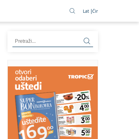
Lat
Ćir