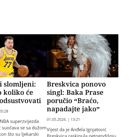
i slomljeni:
Breskvica ponovo
 koliko će
singl: Baka Prase
odsustvovati
poručio “Braćo,
napadajte jako”
20:28
01.05.2026. | 13:21
 NBA superzvijezda
ć suočava se sa dužom
Vijest da je Anđela Ignjatović
n što su ljekarski
Breskvica raskinula petogodišnju