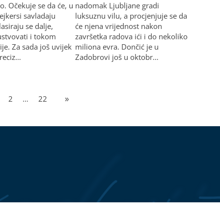
. Očekuje se da će, u
nadomak Ljubljane gradi
ejkersi savladaju
luksuznu vilu, a procjenjuje se da
asiraju se dalje,
će njena vrijednost nakon
stvovati i tokom
završetka radova ići i do nekoliko
je. Za sada još uvijek
miliona evra. Dončić je u
preciz…
Zadobrovi još u oktobr…
2
…
22
»