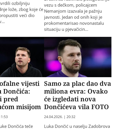
vrdili ozbiljniju
vezu s dečkom, policajcem
nje lože, zbog koje će
Nemanjom izazvala je pažnju
ropustiti veći dio
javnosti. Jedan od onih koji je
av…
prokomentarisao novonastalu
situaciju u pjevačicin…
ofalne vijesti
Samo za plac dao dva
u Dončića:
miliona evra: Ovako
i pred
će izgledati nova
ćom misijom
Dončićeva vila FOTO
11:53
24.04.2026. | 20:32
uke Dončića teče
Luka Dončić u naselju Zadobrova