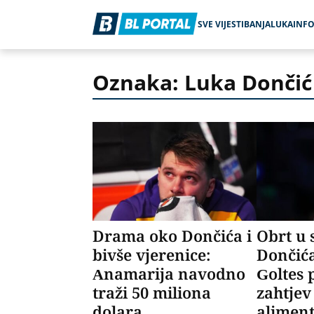
SVE VIJESTI
BANJALUKA
INF
Oznaka: Luka Dončić
Drama oko Dončića i
Obrt u 
bivše vjerenice:
Dončić
Anamarija navodno
Goltes 
traži 50 miliona
zahtjev
dolara
aliment