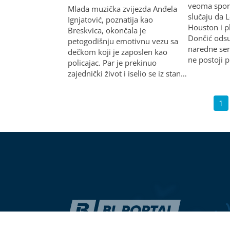
veoma sporo
Mlada muzička zvijezda Anđela
slučaju da L
Ignjatović, poznatija kao
Houston i pl
Breskvica, okončala je
Dončić odsu
petogodišnju emotivnu vezu sa
naredne seri
dečkom koji je zaposlen kao
ne postoji 
policajac. Par je prekinuo
zajednički život i iselio se iz stan…
1