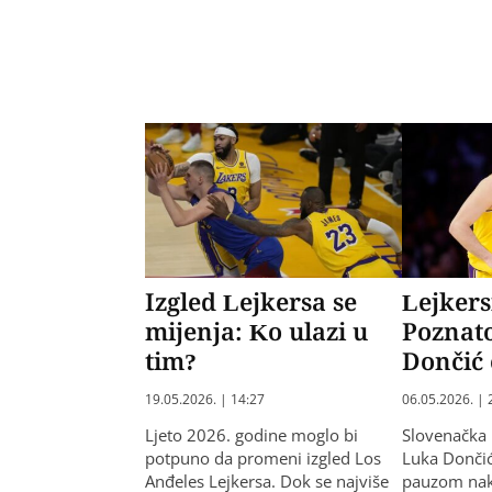
Izgled Lejkersa se
Lejkers
mijenja: Ko ulazi u
Poznato
tim?
Dončić 
19.05.2026. | 14:27
06.05.2026. | 
Ljeto 2026. godine moglo bi
Slovenačka
potpuno da promeni izgled Los
Luka Donči
Anđeles Lejkersa. Dok se najviše
pauzom nako