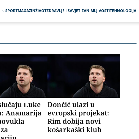
O
SPORT
MAGAZIN
ŽIVOT
ZDRAVLJE I SAVJETI
ZANIMLJIVOSTI
TEHNOLOGIJA
slučaju Luke
Dončić ulazi u
a: Anamarija
evropski projekat:
povukla
Rim dobija novi
 za
košarkaški klub
aciju