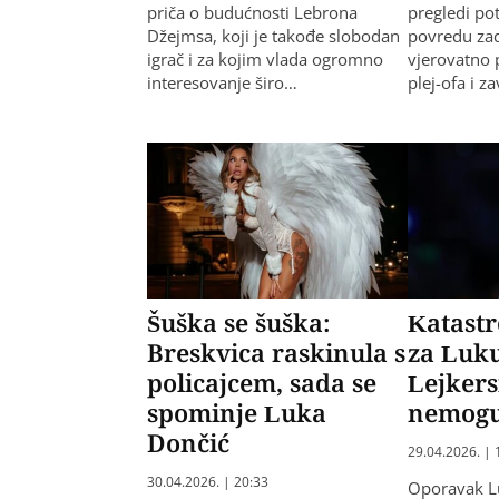
priča o budućnosti Lebrona
pregledi pot
Džejmsa, koji je takođe slobodan
povredu zad
igrač i za kojim vlada ogromno
vjerovatno p
interesovanje širo…
plej-ofa i z
Šuška se šuška:
Katastr
Breskvica raskinula s
za Luk
policajcem, sada se
Lejkers
spominje Luka
nemogu
Dončić
29.04.2026. | 
30.04.2026. | 20:33
Oporavak L