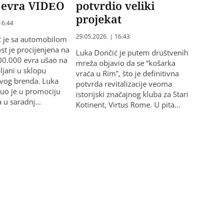
0 evra VIDEO
potvrdio veliki
projekat
16:44
29.05.2026. | 16:43
ć je sa automobilom
ost je procijenjena na
Luka Dončić je putem društvenih
00.000 evra ušao na
mreža objavio da se “košarka
ljani u sklopu
vraća u Rim”, što je definitivna
vog brenda. Luka
potvrda revitalizacije veoma
uo je u promociju
istorijski značajnog kluba za Stari
a u saradnj…
Kotinent, Virtus Rome. U pita…