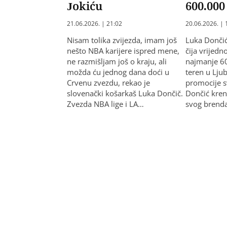
Jokiću
600.00
21.06.2026. | 21:02
20.06.2026. | 
Nisam tolika zvijezda, imam još
Luka Donči
nešto NBA karijere ispred mene,
čija vrijedn
ne razmišljam još o kraju, ali
najmanje 6
možda ću jednog dana doći u
teren u Ljub
Crvenu zvezdu, rekao je
promocije s
slovenački košarkaš Luka Dončič.
Dončić kren
Zvezda NBA lige i LA…
svog brend