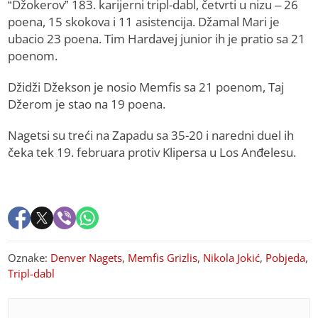
“Džokerov” 183. karijerni tripl-dabl, četvrti u nizu – 26
poena, 15 skokova i 11 asistencija. Džamal Mari je
ubacio 23 poena. Tim Hardavej junior ih je pratio sa 21
poenom.
Džidži Džekson je nosio Memfis sa 21 poenom, Taj
Džerom je stao na 19 poena.
Nagetsi su treći na Zapadu sa 35-20 i naredni duel ih
čeka tek 19. februara protiv Klipersa u Los Anđelesu.
Oznake:
Denver Nagets
,
Memfis Grizlis
,
Nikola Jokić
,
Pobjeda
,
Tripl-dabl