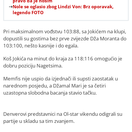
pravo da je nosim
Nole se oglasio zbog Lindzi Von: Brz oporavak,
legendo FOTO
Pri maksimalnom vođstvu 103:88, sa Jokićem na klupi,
dopustili su gostima bez prve zvijezde Dža Moranta do
103:100, nešto kasnije i do egala.
Koš Jokića na minut do kraja za 118:116 omogućio je
dobru poziciju Nagetsima.
Memfis nije uspio da izjednači ili supsti zaostatak u
narednom posjedu, a Džamal Mari je sa četiri
uzastopna slobodna bacanja stavio tačku.
Denverovi predstavnici na Ol-star vikendu odigrali su
partije u skladu sa tim zvanjem.