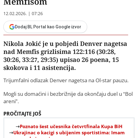
Memfisom
12.02.2026. | 07:26
Dodaj BL Portal kao Google izvor
Nikola Jokić je u pobjedi Denver nagetsa
nad Memfis grizlisima 122:116 (30:28,
30:26, 33:27, 29:35) upisao 26 poena, 15
skokova i 11 asistencija.
Trijumfalni odlazak Denver nagetsa na Ol-star pauzu.
Mogli su domaćini i bezbrižnije da okončaju duel u “Bol
areni”.
PROČITAJTE JOŠ
Poznato šest učesnika četvrtfinala Kupa BiH
Ukrajinac o kacigi s ubijenim sportistima: Imam