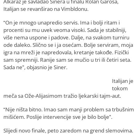
Alkaraz je savladao Sinera u finalu Rolan Garosa,
Italijan se revanširao na Vimbldonu.
“On je mnogo unapredio servis. Ima i bolji ritam i
procenti su mu uvek veoma visoki. Sada je stabilniji,
više nema uspone i padove. Dalje, na svakom turniru
ode daleko. Slično se i ja osećam. Bolje serviram, moja
igra na mreži je napredovala, kretanje takođe. Fizički
sam spremniji. Ranije sam se mučio u tri ili četiri seta.
Sada ne”, objasnio je Siner.
Italijan je
tokom
meča sa Ože-Alijasimom tražio ljekarski tajm-aut.
“Nije ništa bitno. Imao sam manji problem sa trbušnim
mišićem. Poslije intervencije sve je bilo bolje”.
Slijedi novo finale, peto zaredom na grend slemovima.