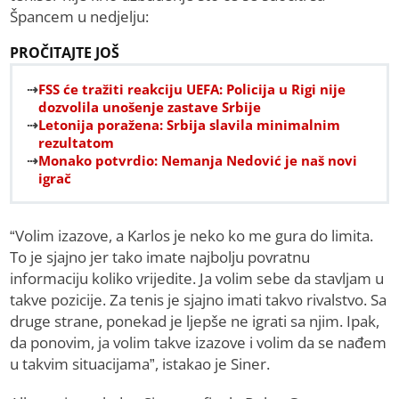
Špancem u nedjelju:
PROČITAJTE JOŠ
FSS će tražiti reakciju UEFA: Policija u Rigi nije
dozvolila unošenje zastave Srbije
Letonija poražena: Srbija slavila minimalnim
rezultatom
Monako potvrdio: Nemanja Nedović je naš novi
igrač
“Volim izazove, a Karlos je neko ko me gura do limita.
To je sjajno jer tako imate najbolju povratnu
informaciju koliko vrijedite. Ja volim sebe da stavljam u
takve pozicije. Za tenis je sjajno imati takvo rivalstvo. Sa
druge strane, ponekad je ljepše ne igrati sa njim. Ipak,
da ponovim, ja volim takve izazove i volim da se nađem
u takvim situacijama”, istakao je Siner.