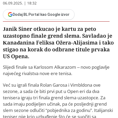
06.09.2025. | 18:32
Dodaj BL Portal kao Google izvor
Janik Siner otkucao je kartu za peto
uzastopno finale grend slema. Savladao je
Kanađanina Feliksa Ožera-Alijasima i tako
stigao na korak do odbrane titule prvaka
US Opena.
Slijedi finale sa Karlosom Alkarazom – novo poglavlje
najvećeg rivalstva nove ere tenisa.
Već su igrali finala Rolan Garosa i Vimbldona ove
sezone, a sada će biti prvi put u Open eri da dva
tenisera igraju tri finala grend slema uzastopce. Za
sada imaju podijeljen učinak, pa će posljednji grend
slem sezone odlučiti “pobjednika za godinu”. Italijanski
teniser nije krio uzbuđenje što će se suočiti sa