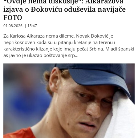
“Ovdje nema diskusije”: Alkarazova
izjava o Đokoviću oduševila navijače
FOTO
01.08.2026. | 15:47
Za Karlosa Alkaraza nema dileme. Novak Đoković je
neprikosnoven kada su u pitanju kretanje na terenu i
karakteristično klizanje koje imaju pečat Srbina. Mladi španski
as javno je ukazao poštovanje srp…