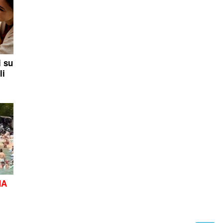
i su
li
MA