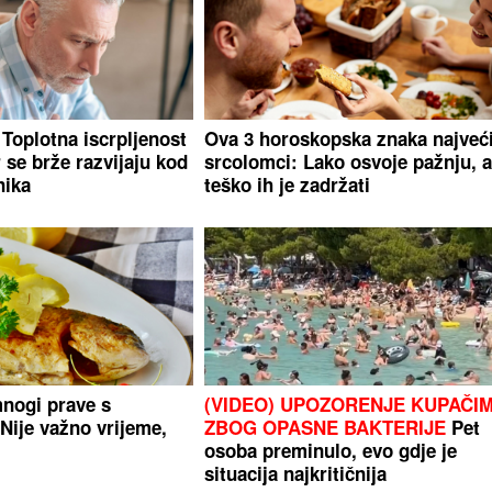
 Toplotna iscrpljenost
Ova 3 horoskopska znaka najveć
r se brže razvijaju kod
srcolomci: Lako osvoje pažnju, a
nika
teško ih je zadržati
nogi prave s
(VIDEO) UPOZORENJE KUPAČI
Nije važno vrijeme,
ZBOG OPASNE BAKTERIJE
Pet
osoba preminulo, evo gdje je
situacija najkritičnija