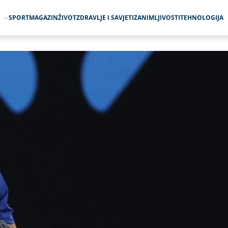
O
SPORT
MAGAZIN
ŽIVOT
ZDRAVLJE I SAVJETI
ZANIMLJIVOSTI
TEHNOLOGIJA