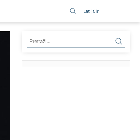
Lat
Ćir