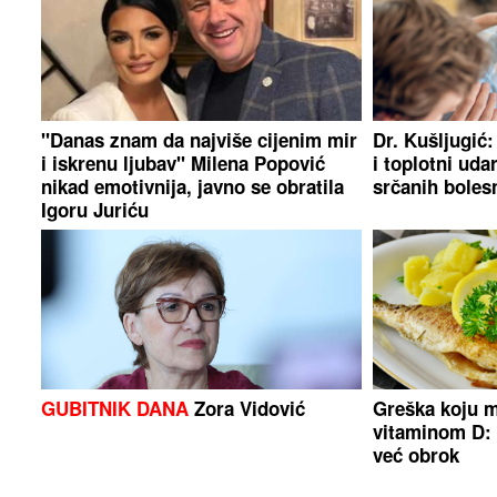
"Danas znam da najviše cijenim mir
Dr. Kušljugić:
i iskrenu ljubav" Milena Popović
i toplotni uda
nikad emotivnija, javno se obratila
srčanih boles
Igoru Juriću
GUBITNIK DANA
Zora Vidović
Greška koju m
vitaminom D: 
već obrok