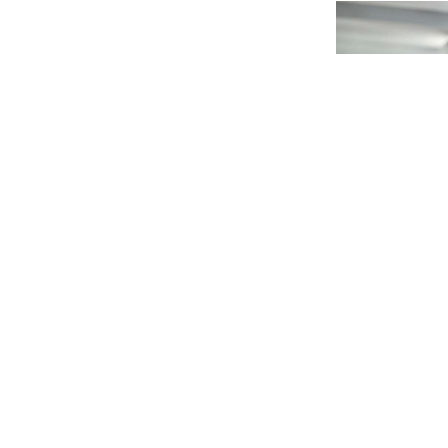
Dok jedni muku muče sa paklenim
Vodite računa
vrućinama, ovi biznisi cvjetaju: Što
Doktor otkrio
je toplije, njima zarada veća
obavezno treb
LUKSUZU NEMA KRAJA
Pjevačica
Brakovi i razv
spakovala kofere i otputovala na
veliki preokre
egzotičnu destinaciju
otkrivaju tren