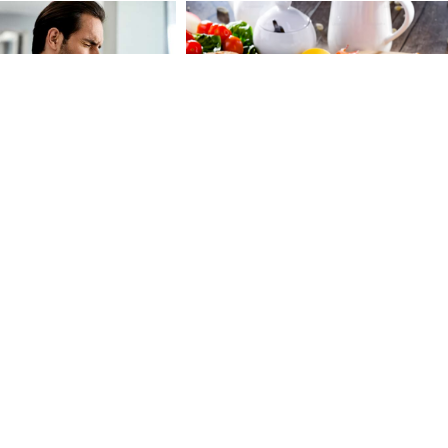
 o svom zdravlju:
Ovih deset namirnica može biti
 koje namirnice
dobar izbor kao dio uravnotežen
a jesti za zdravo srce
ishrane
odi u BiH doživjeli
PREKINULA PORODIČNU
t: Novi podaci
TRADICIJU
Anastasija Ražnatovi
d koji sve mijenja
uradila nešto neočekivano, Ceca
ovo nikada nije komentarisala