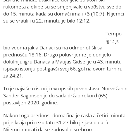
rukometa a ekipe su se smjenjivale u vođstvu sve do
do 15. minuta kada su domaći imali +3 (10:7). Nijemci
su se vratili i u 22. minutu je bilo 12:12.
Tempo
igre je
bio veoma jak a Danaci su na odmor otišli sa
prednošću 18:16. Drugo poluvrijeme je donijelo
dolulniju igru Danaca a Matijas Gidsel je u 43. minutu
ispisao istoriju postigavši svoj 66. gol na ovom turniru
za 24:21.
To je najviše u istoriji evropskih prvenstava. Norvežanin
Sander Sagonsen je do sada držao rekord (65)
postavljen 2020. godine.
Nakon toga prednost domaćina je rasla a četiri minuta
prije kraja pri rezultatu 31:27 bilo je jasno da će
Nijemci morati da se zadovolje srebrom.