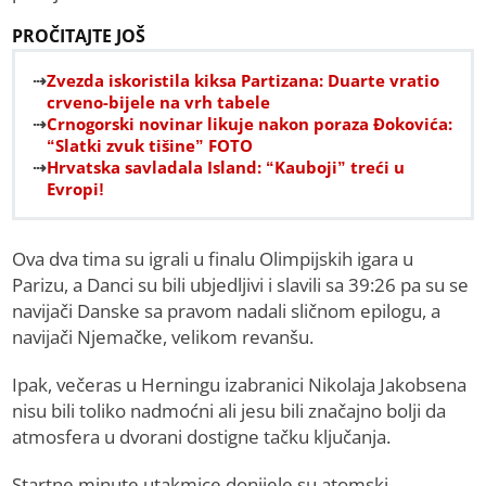
PROČITAJTE JOŠ
Zvezda iskoristila kiksa Partizana: Duarte vratio
crveno-bijele na vrh tabele
Crnogorski novinar likuje nakon poraza Đokovića:
“Slatki zvuk tišine” FOTO
Hrvatska savladala Island: “Kauboji” treći u
Evropi!
Ova dva tima su igrali u finalu Olimpijskih igara u
Parizu, a Danci su bili ubjedljivi i slavili sa 39:26 pa su se
navijači Danske sa pravom nadali sličnom epilogu, a
navijači Njemačke, velikom revanšu.
Ipak, večeras u Herningu izabranici Nikolaja Jakobsena
nisu bili toliko nadmoćni ali jesu bili značajno bolji da
atmosfera u dvorani dostigne tačku ključanja.
Startne minute utakmice donijele su atomski