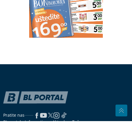
Luda torta bez mlijeka i jaja: Kremasta poslastica
bez pečenja koja osvaja na prvi zalogaj
VJERUJE SE DA DONOSI ZDRAVLJE I
MIR
Na Svetu Petku Trnovu žene
ostavljaju kućne poslove po strani
VRUĆINA MIJENJA DEJSTVO
LIJEKOVA
Ova grupa ljudi mora biti
posebno oprezna