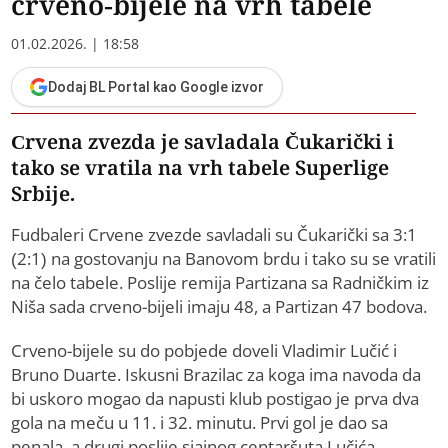
crveno-bijele na vrh tabele
01.02.2026. | 18:58
Dodaj BL Portal kao Google izvor
Crvena zvezda je savladala Čukarički i
tako se vratila na vrh tabele Superlige
Srbije.
Fudbaleri Crvene zvezde savladali su Čukarički sa 3:1
(2:1) na gostovanju na Banovom brdu i tako su se vratili
na čelo tabele. Poslije remija Partizana sa Radničkim iz
Niša sada crveno-bijeli imaju 48, a Partizan 47 bodova.
Crveno-bijele su do pobjede doveli Vladimir Lučić i
Bruno Duarte. Iskusni Brazilac za koga ima navoda da
bi uskoro mogao da napusti klub postigao je prva dva
gola na meču u 11. i 32. minutu. Prvi gol je dao sa
penala, a drugi poslije sjajnog centaršuta Lučića.