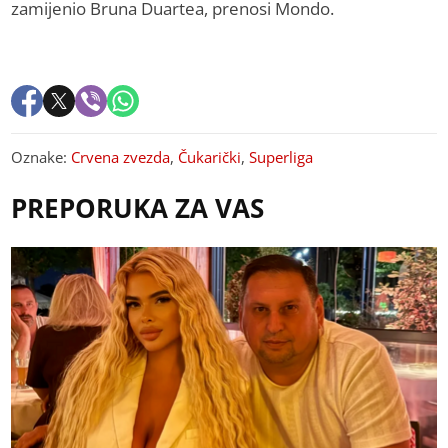
zamijenio Bruna Duartea, prenosi Mondo.
Oznake:
Crvena zvezda
,
Čukarički
,
Superliga
PREPORUKA ZA VAS