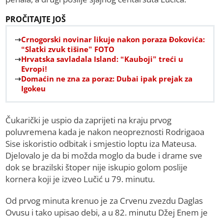
PROČITAJTE JOŠ
Crnogorski novinar likuje nakon poraza Đokovića:
“Slatki zvuk tišine” FOTO
Hrvatska savladala Island: “Kauboji” treći u
Evropi!
Domaćin ne zna za poraz: Dubai ipak prejak za
Igokeu
Čukarički je uspio da zaprijeti na kraju prvog
poluvremena kada je nakon neopreznosti Rodrigaoa
Sise iskoristio odbitak i smjestio loptu iza Mateusa.
Djelovalo je da bi možda moglo da bude i drame sve
dok se brazilski štoper nije iskupio golom poslije
kornera koji je izveo Lučić u 79. minutu.
Od prvog minuta krenuo je za Crvenu zvezdu Daglas
Ovusu i tako upisao debi, a u 82. minutu Džej Enem je