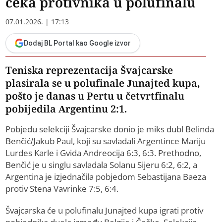
čeka protivnika u polufinalu
07.01.2026. | 17:13
Dodaj BL Portal kao Google izvor
Teniska reprezentacija Švajcarske
plasirala se u polufinale Junajted kupa,
pošto je danas u Pertu u četvrtfinalu
pobijedila Argentinu 2:1.
Pobjedu selekciji Švajcarske donio je miks dubl Belinda
Benčić/Jakub Paul, koji su savladali Argentince Mariju
Lurdes Karle i Gvida Andreocija 6:3, 6:3. Prethodno,
Benčić je u singlu savladala Solanu Sijeru 6:2, 6:2, a
Argentina je izjednačila pobjedom Sebastijana Baeza
protiv Stena Vavrinke 7:5, 6:4.
Švajcarska će u polufinalu Junajted kupa igrati protiv