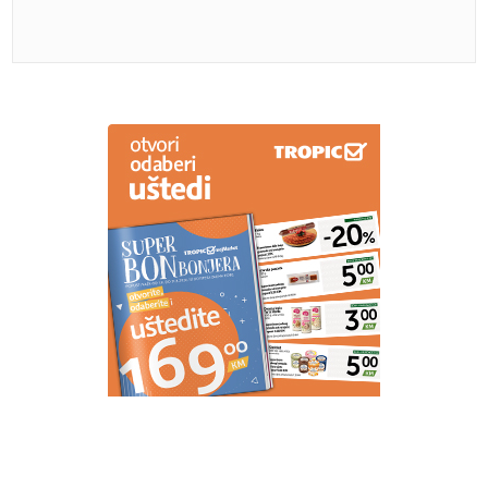
(VIDEO) PLAMEN NE POSUSTAJE
Vatra stigla do
"Hercegovina puteva", zaposleni evakuišu
mehanizaciju
Bademovo ulje ima više koristi nego
što mislite
Nakon samo 3 mjeseca veze je
zaprosio: Evo koliko je Dragan