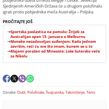
pobjednika duela između Belgije i Češke. Selekcija
Sjedinjenih Američkih Država će u drugom polufinalu
igrati protiv pobjednika meča Australija – Poljska.
PROČITAJTE JOŠ
Sportska poslastica na pomolu: Žrijeb za
Australijan open 15. januara u Melburnu
Moneke nezadovoljan suđenjem: Kada jednom
završim, reći ću sve što imam, kunem se u to
Majami poražen od Minesote: Loše šutersko veče
za Nikolu
Oznake:
Dubl
,
Polufinale
,
Švajcarska
,
Takmičenje
,
Tenis
PREPORUKA ZA VAS