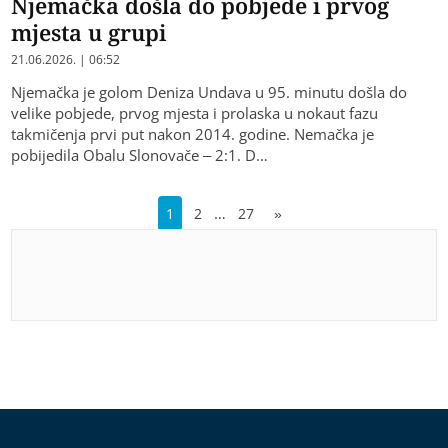
Njemačka došla do pobjede i prvog
mjesta u grupi
21.06.2026. | 06:52
Njemačka je golom Deniza Undava u 95. minutu došla do
velike pobjede, prvog mjesta i prolaska u nokaut fazu
takmičenja prvi put nakon 2014. godine. Nemačka je
pobijedila Obalu Slonovače – 2:1. D…
…
1
2
27
»