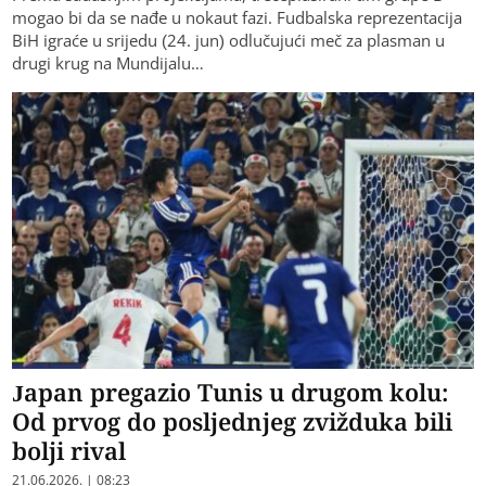
mogao bi da se nađe u nokaut fazi. Fudbalska reprezentacija
BiH igraće u srijedu (24. jun) odlučujući meč za plasman u
drugi krug na Mundijalu…
Japan pregazio Tunis u drugom kolu:
Od prvog do posljednjeg zvižduka bili
bolji rival
21.06.2026. | 08:23