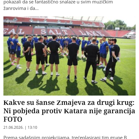
pokazali da se fantastično snalaze u svim muzičkim
žanrovima i da…
Kakve su šanse Zmajeva za drugi krug:
Ni pobjeda protiv Katara nije garancija
FOTO
21.06.2026. | 13:10
Prema sadašnjim projekcijama, trećeplasirani tim grupe B