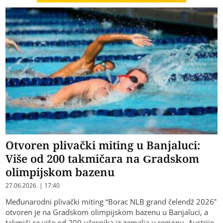
Otvoren plivački miting u Banjaluci:
Više od 200 takmičara na Gradskom
olimpijskom bazenu
27.06.2026. | 17:40
Međunarodni plivački miting “Borac NLB grand čelendž 2026”
otvoren je na Gradskom olimpijskom bazenu u Banjaluci, a
takmiči se više od 200 učesnika iz zemalja u regionu, Austrije