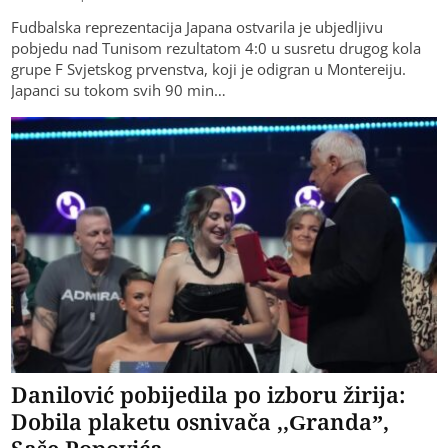
Fudbalska reprezentacija Japana ostvarila je ubjedljivu
pobjedu nad Tunisom rezultatom 4:0 u susretu drugog kola
grupe F Svjetskog prvenstva, koji je odigran u Montereiju.
Japanci su tokom svih 90 min…
Danilović pobijedila po izboru žirija:
Dobila plaketu osnivača ,,Granda”,
Saše Popovića