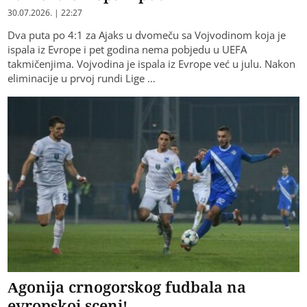
30.07.2026. | 22:27
Dva puta po 4:1 za Ajaks u dvomeču sa Vojvodinom koja je
ispala iz Evrope i pet godina nema pobjedu u UEFA
takmičenjima. Vojvodina je ispala iz Evrope već u julu. Nakon
eliminacije u prvoj rundi Lige …
Agonija crnogorskog fudbala na
evropskoj sceni!