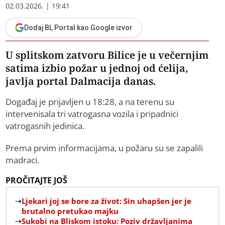
02.03.2026. | 19:41
Dodaj BL Portal kao Google izvor
U splitskom zatvoru Bilice je u večernjim
satima izbio požar u jednoj od ćelija,
javlja portal Dalmacija danas.
Događaj je prijavljen u 18:28, a na terenu su
intervenisala tri vatrogasna vozila i pripadnici
vatrogasnih jedinica.
Prema prvim informacijama, u požaru su se zapalili
madraci.
PROČITAJTE JOŠ
Ljekari joj se bore za život: Sin uhapšen jer je
brutalno pretukao majku
Sukobi na Bliskom istoku: Poziv državljanima