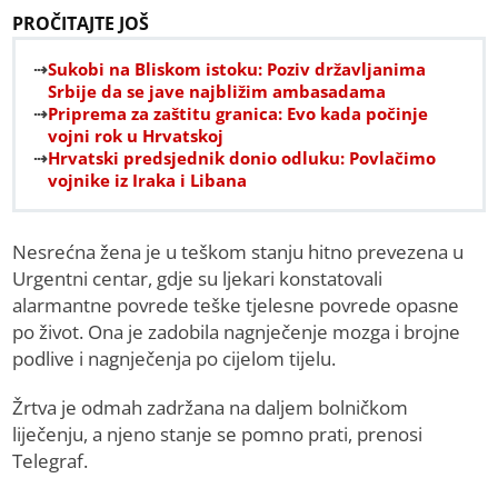
PROČITAJTE JOŠ
Sukobi na Bliskom istoku: Poziv državljanima
Srbije da se jave najbližim ambasadama
Priprema za zaštitu granica: Evo kada počinje
vojni rok u Hrvatskoj
Hrvatski predsjednik donio odluku: Povlačimo
vojnike iz Iraka i Libana
Nesrećna žena je u teškom stanju hitno prevezena u
Urgentni centar, gdje su ljekari konstatovali
alarmantne povrede teške tjelesne povrede opasne
po život. Ona je zadobila nagnječenje mozga i brojne
podlive i nagnječenja po cijelom tijelu.
Žrtva je odmah zadržana na daljem bolničkom
liječenju, a njeno stanje se pomno prati, prenosi
Telegraf.