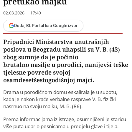
pretukao majku
02.03.2026. | 17:49
Dodaj BL Portal kao Google izvor
Pripadnici Ministarstva unutrašnjih
poslova u Beogradu uhapsili su V. B. (43)
zbog sumnje da je počinio
brutalno nasilje u porodici, nanijevši teške
tjelesne povrede svojoj
osamdesetšestogodišnjoj majci.
Drama u porodičnom domu eskalirala je u subotu,
kada je nakon kraće verbalne rasprave V. B. fizički
nasrnuo na svoju majku, M. B. (86).
Prema informacijama iz istrage, osumnjičeni je staricu
više puta udario pesnicama u predjelu glave i tijela.