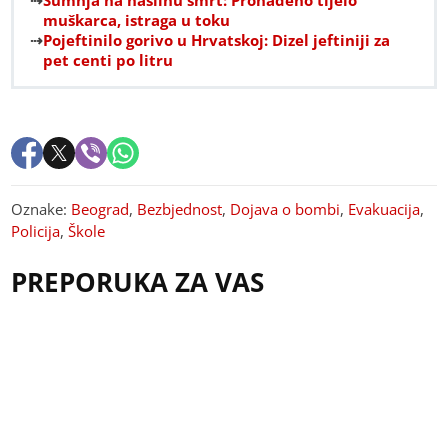
Sumnja na nasilnu smrt: Pronađeno tijelo
muškarca, istraga u toku
Pojeftinilo gorivo u Hrvatskoj: Dizel jeftiniji za
pet centi po litru
Oznake:
Beograd
,
Bezbjednost
,
Dojava o bombi
,
Evakuacija
,
Policija
,
Škole
PREPORUKA ZA VAS