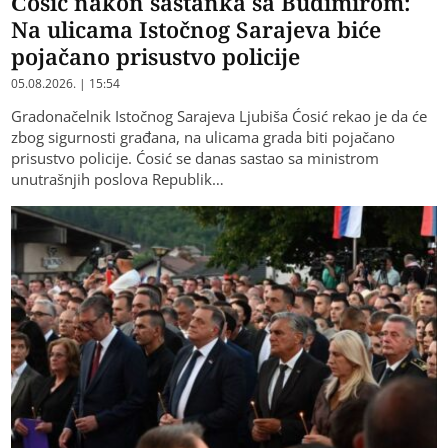
Ćosić nakon sastanka sa Budimirom:
Na ulicama Istočnog Sarajeva biće
pojačano prisustvo policije
05.08.2026. | 15:54
Gradonačelnik Istočnog Sarajeva Ljubiša Ćosić rekao je da će
zbog sigurnosti građana, na ulicama grada biti pojačano
prisustvo policije. Ćosić se danas sastao sa ministrom
unutrašnjih poslova Republik…