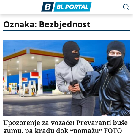
Oznaka: Bezbjednost
Upozorenje za vozače! Prevaranti buše
gumu, pa kradu dok “pomažu” FOTO