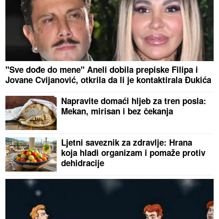
"Sve dođe do mene" Aneli dobila prepiske Filipa i
Jovane Cvijanović, otkrila da li je kontaktirala Đukića
Napravite domaći hljeb za tren posla:
Mekan, mirisan i bez čekanja
Ljetni saveznik za zdravlje: Hrana
koja hladi organizam i pomaže protiv
dehidracije