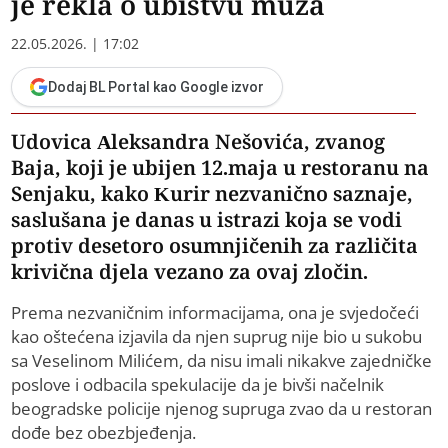
je rekla o ubistvu muža
22.05.2026. | 17:02
Dodaj BL Portal kao Google izvor
Udovica Aleksandra Nešovića, zvanog
Baja, koji je ubijen 12.maja u restoranu na
Senjaku, kako Kurir nezvanično saznaje,
saslušana je danas u istrazi koja se vodi
protiv desetoro osumnjičenih za različita
krivična djela vezano za ovaj zločin.
Prema nezvaničnim informacijama, ona je svjedočeći
kao oštećena izjavila da njen suprug nije bio u sukobu
sa Veselinom Milićem, da nisu imali nikakve zajedničke
poslove i odbacila spekulacije da je bivši načelnik
beogradske policije njenog supruga zvao da u restoran
dođe bez obezbjeđenja.