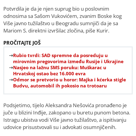
Potvrdila je da je njen suprug bio u poslovnim
odnosima sa Sašom Vukovićem, zvanim Boske kog
Više javno tužilaštvo u Beogradu sumnjiči da je sa
Mariom S. direktni izvršilac zločina, piše Kurir.
PROČITAJTE JOŠ
Rubio tvrdi: SAD spremne da posreduju u
mirovnim pregovorima između Rusije i Ukrajine
Nasjeo na lažnu SMS poruku: Muškarac u
Hrvatskoj ostao bez 16.000 evra
Odmor se pretvorio u horor: Majka i kćerka stigle
Budvu, automobil ih pokosio na trotoaru
Podsjetimo, tijelo Aleksandra Nešovića pronađeno je
juče u blizini Inđije, zakopano u buretu punom betona.
Istragu ubistva vodi Više javno tužilaštvo, a ispitivanju
udovice prisustvovali su i advokati osumnjič̣enih.