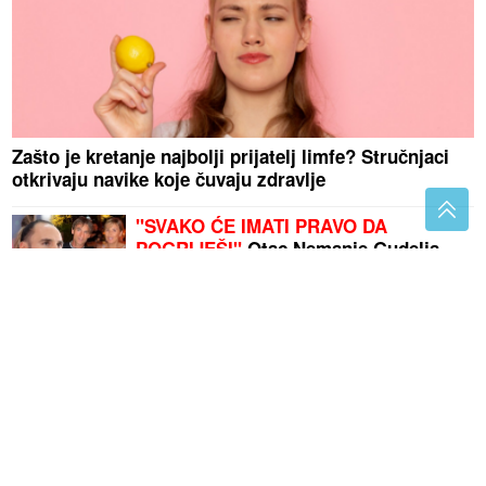
Zašto je kretanje najbolji prijatelj limfe? Stručnjaci
otkrivaju navike koje čuvaju zdravlje
"SVAKO ĆE IMATI PRAVO DA
POGRIJEŠI"
Otac Nemanje Gudelja
se oglasio nakon što je postao djed
(FOTO)
Dlaka sa glave joj ne fali: Tea
Tairović se oglasila nakon nesreće u
Crnoj Gori