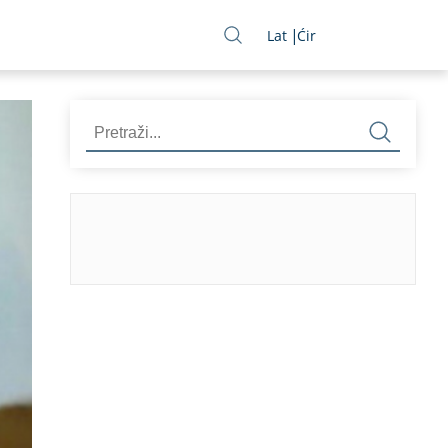
Lat
Ćir