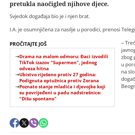
pretukla naočigled njihove djece.
Svjedok događaja bio je i njen brat.
I.A. je osumnjičena za nasilje u porodici, prenosi Teleg
– Tre
PROČITAJTE JOŠ
javno
Drama na malom odmoru: Đaci izvodili
zbog p
TikTok izazov “Supermen”, jednog
u por
odveza hitna
na sl
Ubistvo riješeno protiv 27 godina:
događ
Podignuta optužnica protiv Zorana
Beogr
Poznato stanje mladića i djevojke koji
su povrijeđeni u padu nadstrešnice:
“Dišu spontano”