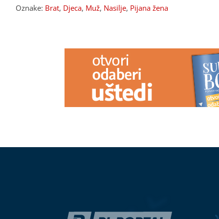
Oznake:
Brat
,
Djeca
,
Muž
,
Nasilje
,
Pijana žena
PREPORUKA ZA VAS
Kobni ubodi stršljena: Muškarac
„Licemjerje u
preminuo u Višnjici
Ruska ambasa
reakciju na i
o dešavanjima