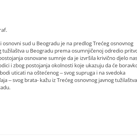
raf.
ći osnovni sud u Beogradu je na predlog Trećeg osnovnog
g tužilaštva u Beogradu prema osumnjičenoj odredio pritv
ostojanja osnovane sumnje da je izvršila krivično djelo nas
odici i zbog postojanja okolnosti koje ukazuju da će borav
obodi uticati na oštećenog – svog supruga i na svedoka
aja – svog brata- kažu iz Trećeg osnovnog javnog tužilaštva
adu.