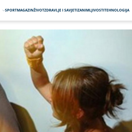
O
SPORT
MAGAZIN
ŽIVOT
ZDRAVLJE I SAVJETI
ZANIMLJIVOSTI
TEHNOLOGIJA