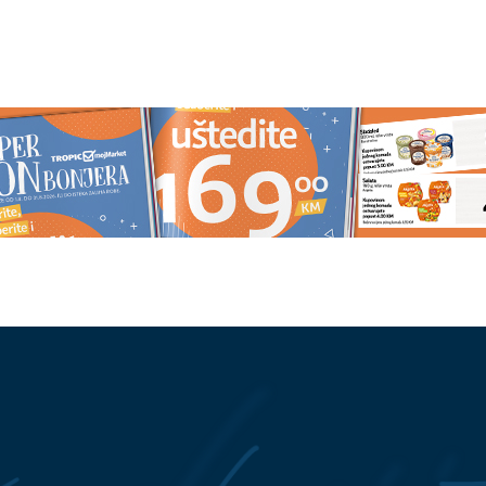
 svom punom sjaju“
Tajna muškog ćutanja: Zašto
da poslala žestoku
nestaju kada veza postane ozbilj
zjave njemačkog kolege
 u BiH