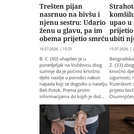
Trešten pijan
Strahot
nasrnuo na bivšu i
komšil
njenu sestru: Udario
upao u 
ženu u glavu, pa im
prijetio
obema prijetio smrću
ubiti nj
16.07.2026. | 15:25
15.07.2026. | 
B. C. (40) uhapšen je u
Beogradska 
ponedjeljak na Voždovcu zbog
Z. (33) zbog
sumnje da je počinio krivično
krivično dj
djelo nasilje u porodici nakon
sigurnosti,
napada koji se dogodio u naselju
frizerskom 
Beli Potok. Prema prvim
prijetio bivš
informacijama do kojih je doš…
Osumnjičen