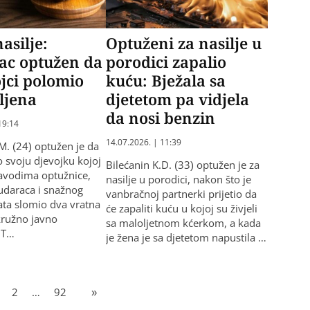
asilje:
Optuženi za nasilje u
ac optužen da
porodici zapalio
ojci polomio
kuću: Bježala sa
ljena
djetetom pa vidjela
da nosi benzin
19:14
14.07.2026. | 11:39
.M. (24) optužen je da
o svoju djevojku kojoj
Bilećanin K.D. (33) optužen je za
avodima optužnice,
nasilje u porodici, nakon što je
udaraca i snažnog
vanbračnoj partnerki prijetio da
rata slomio dva vratna
će zapaliti kuću u kojoj su živjeli
kružno javno
sa maloljetnom kćerkom, a kada
u T…
je žena je sa djetetom napustila …
2
…
92
»