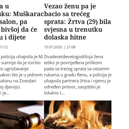
a u
Vezao ženu pa je
uku: Muškarac
bacio sa trećeg
salon, pa
sprata: Žrtva (29) bila
 bivšoj da će
svjesna u trenutku
u i dijete
dolaska hitne
21:12
15.07.2026. | 21:08
policija uhapsila je M.
Dvadesetdevetogodišnja žena
 sumnje da je izvršio
teško je povrijeđena prilikom
elo ugrožavanje
pada sa trećeg sprata sa vezanim
 nakon što je u jednom
rukama u gradu Renu, a policija je
salonu na Zvezdari
uhapsila partnera žrtva i njemu je
oj djevojci.
određen pritvor, saopštilo je
i je…
lokalno t…