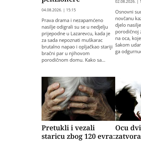
02.08.2026. | 
04.08.2026. | 15:15
Osnovni sud 
novčanu kaz
Prava drama i nezapamćeno
djelo nasilje
nasilje odigrali su se u nedjelju
porodičnoj 
prijepodne u Lazarevcu, kada je
na oca, koj
za sada nepoznati muškarac
šakom udar
brutalno napao i opljačkao stariji
ga odgurnu
bračni par u njihovom
porodičnom domu. Kako sa…
Pretukli i vezali
Ocu dvi
staricu zbog 120 evra:
zatvora