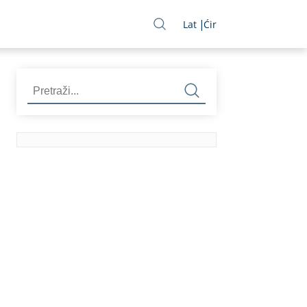
Lat
Ćir