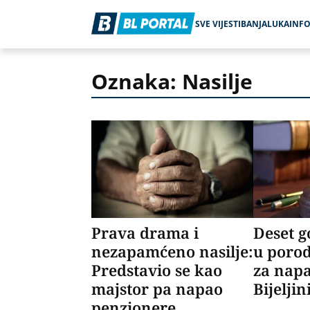
SVE VIJESTI
BANJALUKA
INF
Oznaka: Nasilje
Prava drama i
Deset 
nezapamćeno nasilje:
u porod
Predstavio se kao
za napa
majstor pa napao
Bijeljin
penzionere