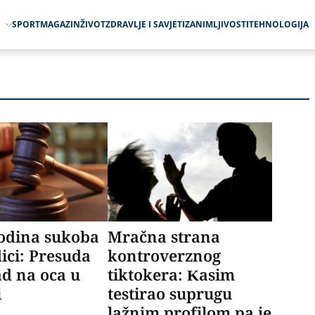
O
SPORT
MAGAZIN
ŽIVOT
ZDRAVLJE I SAVJETI
ZANIMLJIVOSTI
TEHNOLOGIJA
godina sukoba
Mračna strana
ici: Presuda
kontroverznog
d na oca u
tiktokera: Kasim
i
testirao suprugu
lažnim profilom pa je