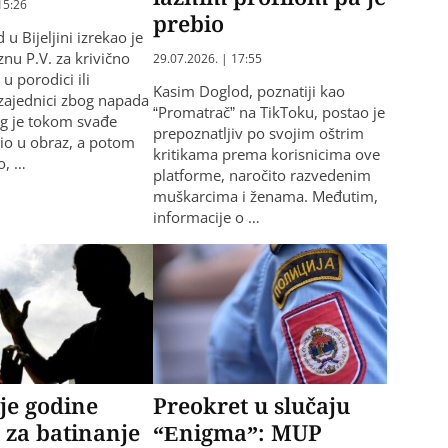
15:26
prebio
u Bijeljini izrekao je
nu P.V. za krivično
29.07.2026. | 17:55
 u porodici ili
Kasim Doglod, poznatiji kao
zajednici zbog napada
“Promatrač” na TikToku, postao je
eg je tokom svađe
prepoznatljiv po svojim oštrim
io u obraz, a potom
kritikama prema korisnicima ove
o, …
platforme, naročito razvedenim
muškarcima i ženama. Međutim,
informacije o …
je godine
Preokret u slučaju
 za batinanje
“Enigma”: MUP