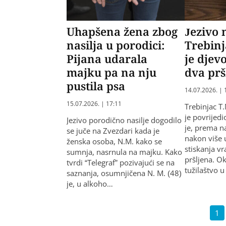
Uhapšena žena zbog
Jezivo n
nasilja u porodici:
Trebinj
Pijana udarala
je djev
majku pa na nju
dva prš
pustila psa
14.07.2026. | 
15.07.2026. | 17:11
Trebinjac T
je povrijedi
Jezivo porodično nasilje dogodilo
je, prema n
se juče na Zvezdari kada je
nakon više 
ženska osoba, N.M. kako se
stiskanja v
sumnja, nasrnula na majku. Kako
pršljena. O
tvrdi “Telegraf” pozivajući se na
tužilaštvo 
saznanja, osumnjičena N. M. (48)
je, u alkoho…
1