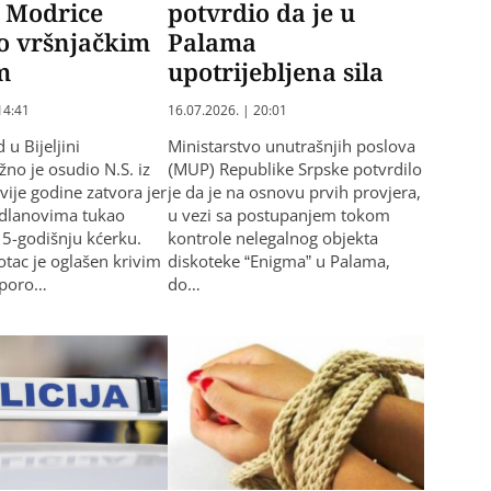
: Modrice
potvrdio da je u
o vršnjačkim
Palama
m
upotrijebljena sila
14:41
16.07.2026. | 20:01
u Bijeljini
Ministarstvo unutrašnjih poslova
no je osudio N.S. iz
(MUP) Republike Srpske potvrdilo
vije godine zatvora jer
je da je na osnovu prvih provjera,
 dlanovima tukao
u vezi sa postupanjem tokom
15-godišnju kćerku.
kontrole nelegalnog objekta
tac je oglašen krivim
diskoteke “Enigma” u Palama,
u poro…
do…