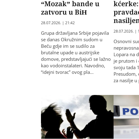
“Mozak” bande u
kćerke
zatvoru u BiH
pravda
nasilje
28.07.2026. | 21:42
28.07.2026. | 
Grupa državljana Srbije pojavila
se danas Okružnim sudom u
Osnovni sud 
Beču gdje im se sudilo za
nepravosnaž
brutalne upade u austrijske
Lopara na d
domove, predstavljajući se lažno
je prutom i
kao vodoinstalateri. Navodno,
svoju tada 
“idejni tvorac” ovog pla…
Presudom, o
za nasilje 