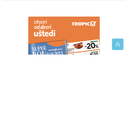
(VIDEO)
„Podbacila sam kao majka“ Britni Spirs
neutješna nakon što joj je sin rekao da NE VJERUJE
U BOGA
Kako potaknuti dijete da pije više
vode: Jednostavne navike koje
olakšavaju roditeljima
"Nemoj da se vraćaš" Teodora
Džehverović u ovu kuću više ne ide, a