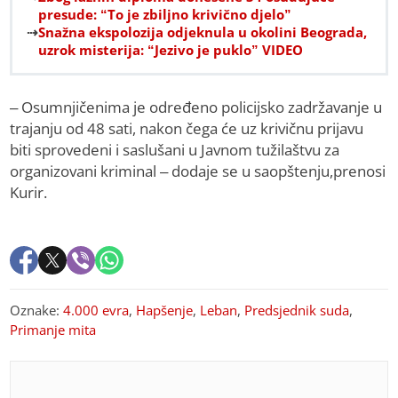
presude: “To je zbiljno krivično djelo”
Snažna ekspolozija odjeknula u okolini Beograda,
uzrok misterija: “Jezivo je puklo” VIDEO
– Osumnjičenima je određeno policijsko zadržavanje u
trajanju od 48 sati, nakon čega će uz krivičnu prijavu
biti sprovedeni i saslušani u Javnom tužilaštvu za
organizovani kriminal – dodaje se u saopštenju,prenosi
Kurir.
Oznake:
4.000 evra
,
Hapšenje
,
Leban
,
Predsjednik suda
,
Primanje mita
PREPORUKA ZA VAS