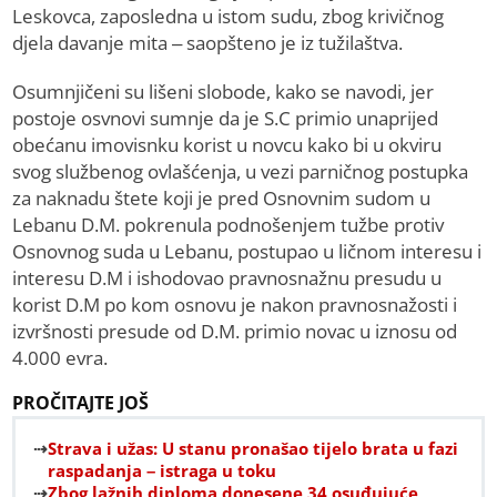
Leskovca, zaposledna u istom sudu, zbog krivičnog
djela davanje mita – saopšteno je iz tužilaštva.
Osumnjičeni su lišeni slobode, kako se navodi, jer
postoje osvnovi sumnje da je S.C primio unaprijed
obećanu imovisnku korist u novcu kako bi u okviru
svog službenog ovlašćenja, u vezi parničnog postupka
za naknadu štete koji je pred Osnovnim sudom u
Lebanu D.M. pokrenula podnošenjem tužbe protiv
Osnovnog suda u Lebanu, postupao u ličnom interesu i
interesu D.M i ishodovao pravnosnažnu presudu u
korist D.M po kom osnovu je nakon pravnosnažosti i
izvršnosti presude od D.M. primio novac u iznosu od
4.000 evra.
PROČITAJTE JOŠ
Strava i užas: U stanu pronašao tijelo brata u fazi
raspadanja – istraga u toku
Zbog lažnih diploma donesene 34 osuđujuće