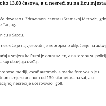
ko 13.00 časova, a u nesreći su na licu mjesta
će dovezen u Zdravstveni centar u Sremskoj Mitrovici, gde 
e Tanjug.
lnicu u Šapcu.
 nesreće je najvjerovatnije nepropisno uključenje na auto-
ćaj u smjeru ka Rumi je obustavljen, a na terenu su policij
c, koji obavljaju uviđaj.
prenose mediji, vozač automobila marke ford vozio je u
tnom smjeru brzinom od 130 kilometara na sat, a u
ćajnoj nesreći je učestvovao i golf.