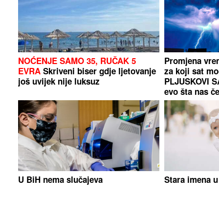
NOĆENJE SAMO 35, RUČAK 5
Promjena vrem
EVRA
Skriveni biser gdje ljetovanje
za koji sat mo
još uvijek nije luksuz
PLJUSKOVI S
evo šta nas č
U BiH nema slučajeva
Stara imena u
ciklosporijaze, epidemija i dalje
10 najpopular
traje u SAD-u
2026. godini