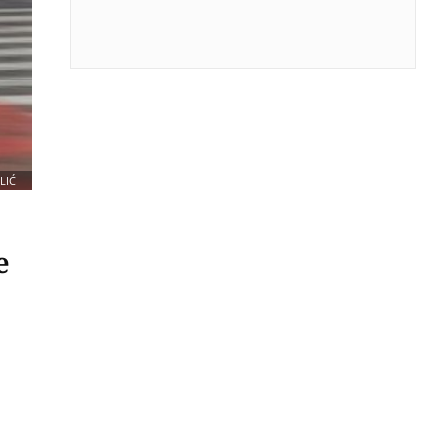
LIĆ
e