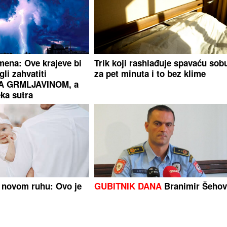
ena: Ove krajeve bi
Trik koji rashlađuje spavaću sob
gli zahvatiti
za pet minuta i to bez klime
A GRMLJAVINOM, a
eka sutra
 novom ruhu: Ovo je
GUBITNIK DANA
Branimir Šehov
nijih ženskih imena u