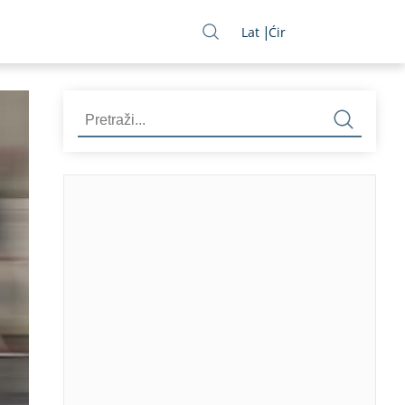
Lat
Ćir