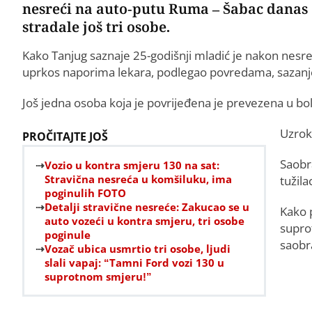
nesreći na auto-putu Ruma – Šabac danas o
stradale još tri osobe.
Kako Tanjug saznaje 25-godišnji mladić je nakon nesre
uprkos naporima lekara, podlegao povredama, sazanj
Јoš jedna osoba koja je povrijeđena je prevezena u bo
Uzrok
PROČITAJTE JOŠ
Saobra
Vozio u kontra smjeru 130 na sat:
Stravična nesreća u komšiluku, ima
tužila
poginulih FOTO
Detalji stravične nesreće: Zakucao se u
Kako 
auto vozeći u kontra smjeru, tri osobe
supro
poginule
saobra
Vozač ubica usmrtio tri osobe, ljudi
slali vapaj: “Tamni Ford vozi 130 u
suprotnom smjeru!”