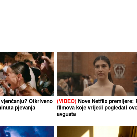
a vjenčanju? Otkriveno
(VIDEO)
Nove Netflix premijere: 
minuta pjevanja
filmova koje vrijedi pogledati ov
avgusta