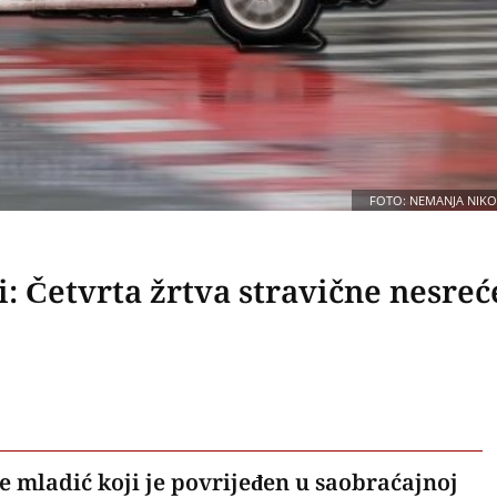
FOTO: NEMANJA NIKO
i: Četvrta žrtva stravične nesreć
e mladić koji je povrijeđen u saobraćajnoj