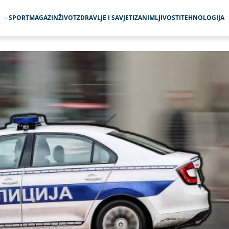
O
SPORT
MAGAZIN
ŽIVOT
ZDRAVLJE I SAVJETI
ZANIMLJIVOSTI
TEHNOLOGIJA