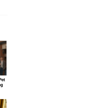
Pet
og