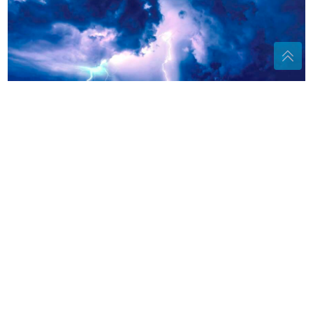
Promjena vremena: Ove krajeve bi za koji sat mogli
zahvatiti PLJUSKOVI SA GRMLJAVINOM, a evo šta
nas čeka sutra
(FOTO) SVE PRŠTI OD LUKSUZA
Kaća i Darko Lazić uživaju u dvorcu,
a ispred ogroman bazen
Volite kivi, ali vas pecka jezik? Evo
zašto se to događa