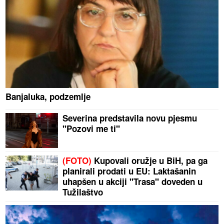
Banjaluka, podzemlje
Severina predstavila novu pjesmu
"Pozovi me ti"
(FOTO)
Kupovali oružje u BiH, pa ga
planirali prodati u EU: Laktašanin
uhapšen u akciji "Trasa" doveden u
Tužilaštvo