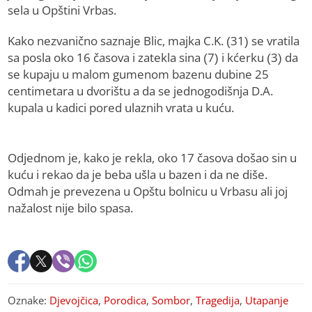
sela u Opštini Vrbas.
Kako nezvanično saznaje Blic, majka C.K. (31) se vratila
sa posla oko 16 časova i zatekla sina (7) i kćerku (3) da
se kupaju u malom gumenom bazenu dubine 25
centimetara u dvorištu a da se jednogodišnja D.A.
kupala u kadici pored ulaznih vrata u kuću.
Odjednom je, kako je rekla, oko 17 časova došao sin u
kuću i rekao da je beba ušla u bazen i da ne diše.
Odmah je prevezena u Opštu bolnicu u Vrbasu ali joj
nažalost nije bilo spasa.
Oznake:
Djevojčica
,
Porodica
,
Sombor
,
Tragedija
,
Utapanje