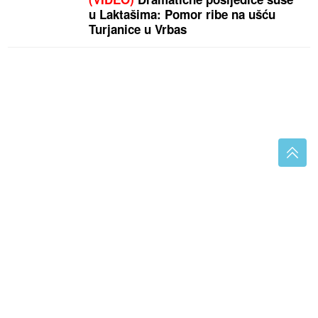
u Laktašima: Pomor ribe na ušću
Turjanice u Vrbas
Marija Šerifović stiže u Travnik: Sve je spremno za
spektakl
Jedan sektor napravio najveći skok:
Njemačka proizvodnja krenula
uzlaznom putanjom