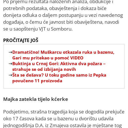
Po prijemu rezultata naloženih analiza, obdukcije i
potrebnih podataka, obavještenja i dokaza biće
donijeta odluka o daljem postupanju u vezi navedenog
događaja, o čemu će javnost biti obaviještena, navodi
se u saopštenju VJT u Somboru.
PROČITAJTE JOŠ
Dramatično! Muškarcu otkazala ruka u bazenu,
Gari mu pritekao u pomoć VIDEO
Buktinja u Crnoj Gori: Aktivna dva požara –
strahuje se od izbijanja novih
Šta se dešava? U toku godine samo iz Pepka
povučeno 11 proizvoda
Majka zatekla tijelo kćerke
Podsjetimo, strašna tragedija koja se dogodila prekjuče
oko 17 časova kada se u bazenu u dvorištu udavila
jednogodišnja D.A. iz Zmajeva ostavila je mještane tog