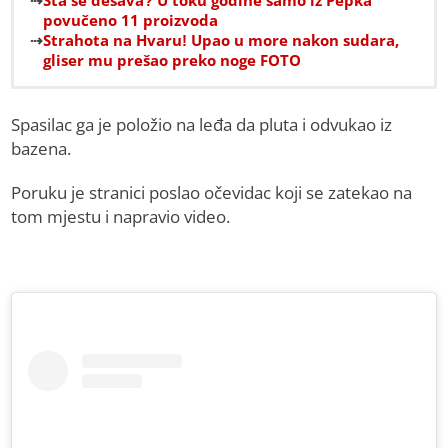
Šta se dešava? U toku godine samo iz Pepka
povučeno 11 proizvoda
Strahota na Hvaru! Upao u more nakon sudara,
gliser mu prešao preko noge FOTO
Spasilac ga je položio na leđa da pluta i odvukao iz
bazena.
Poruku je stranici poslao očevidac koji se zatekao na
tom mjestu i napravio video.