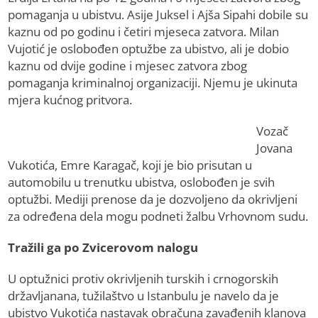
pomaganja u ubistvu. Asije Juksel i Ajša Sipahi dobile su
kaznu od po godinu i četiri mjeseca zatvora. Milan
Vujotić je oslobođen optužbe za ubistvo, ali je dobio
kaznu od dvije godine i mjesec zatvora zbog
pomaganja kriminalnoj organizaciji. Njemu je ukinuta
mjera kućnog pritvora.
Vozač
Jovana
Vukotića, Emre Karagač, koji je bio prisutan u
automobilu u trenutku ubistva, oslobođen je svih
optužbi. Mediji prenose da je dozvoljeno da okrivljeni
za određena dela mogu podneti žalbu Vrhovnom sudu.
Tražili ga po Zvicerovom nalogu
U optužnici protiv okrivljenih turskih i crnogorskih
državljanana, tužilaštvo u Istanbulu je navelo da je
ubistvo Vukotića nastavak obračuna zavađenih klanova