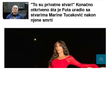
"To su privatne stvari" Konačno
otkriveno šta je Futa uradio sa
stvarima Marine Tucaković nakon
njene smrti
Pjevačica iz Srbije pretukla taksistu: 'Samu sebe sam
iznenadila'
(VIDEO)
Dramatične posljedice suše
u Laktašima: Pomor ribe na ušću
Turjanice u Vrbas