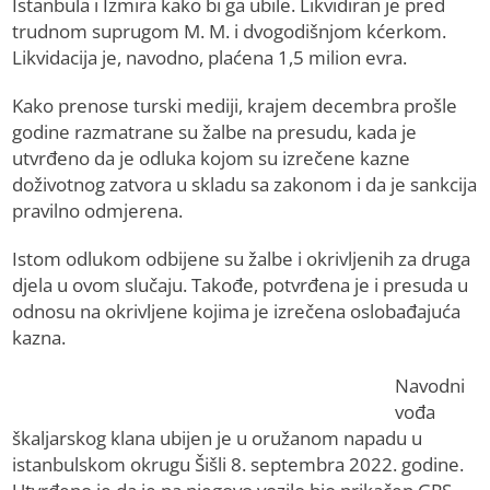
Istanbula i Izmira kako bi ga ubile. Likvidiran je pred
trudnom suprugom M. M. i dvogodišnjom kćerkom.
Likvidacija je, navodno, plaćena 1,5 milion evra.
Kako prenose turski mediji, krajem decembra prošle
godine razmatrane su žalbe na presudu, kada je
utvrđeno da je odluka kojom su izrečene kazne
doživotnog zatvora u skladu sa zakonom i da je sankcija
pravilno odmjerena.
Istom odlukom odbijene su žalbe i okrivljenih za druga
djela u ovom slučaju. Takođe, potvrđena je i presuda u
odnosu na okrivljene kojima je izrečena oslobađajuća
kazna.
Navodni
vođa
škaljarskog klana ubijen je u oružanom napadu u
istanbulskom okrugu Šišli 8. septembra 2022. godine.