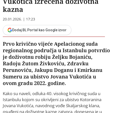
Vukotića izrečena doživotna
kazna
20.01.2026. | 17:23
Dodaj BL Portal kao Google izvor
Prvo krivično vijeće Apelacionog suda
regionalnog područja u Istanbulu potvrdio
je doživotnu robiju Željku Bojaniću,
Radoju Žutom Živkoviću, Zdravku
Perunoviću, Jakupu Doganu i Emirkanu
Sumeru za ubistvo Jovana Vukotića u
ovom gradu 2022. godine.
Kako su naveli, odluka 40. visokog krivičnog suda u
Istanbulu kojom su okrivljeni za ubistvo Kotoranina
Jovana Vukotića, navodnog vođe škaljarskog klana,
osuđeni na doživotne kazne zatvora, donesena je u