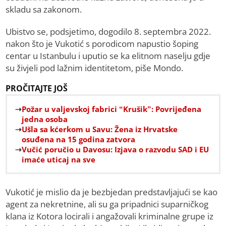
skladu sa zakonom.
Ubistvo se, podsjetimo, dogodilo 8. septembra 2022.
nakon što je Vukotić s porodicom napustio šoping
centar u Istanbulu i uputio se ka elitnom naselju gdje
su živjeli pod lažnim identitetom, piše Mondo.
PROČITAJTE JOŠ
Požar u valjevskoj fabrici “Krušik”: Povrijeđena
jedna osoba
Ušla sa kćerkom u Savu: Žena iz Hrvatske
osuđena na 15 godina zatvora
Vučić poručio u Davosu: Izjava o razvodu SAD i EU
imaće uticaj na sve
Vukotić je mislio da je bezbjedan predstavljajući se kao
agent za nekretnine, ali su ga pripadnici suparničkog
klana iz Kotora locirali i angažovali kriminalne grupe iz