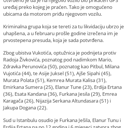
Utvrđeno je da je na njegovo vozilo bio prikačen GPS
uređaj preko kojeg je praćen. Tako je omogućeno
ubicama da motorom priđu njegovom vozilu.
Kriminalna grupa koja se tereti za tu likvidaciju ubrzo je
uhapšena, a u februaru prošle godine izrečena im je
prvostepena presuda, koja je sada potvrđena.
Zbog ubistva Vukotića, optužnica je podnijeta protiv
Radoja Živkovića, poznatog pod nadimkom Mario,
Zdravka Perunovića (50), poznatog kao Pitbul, Milana
Vujotića (44), te Asije Juksel (51), Ajše Sipahi (45),
Murata Polata (51), Kemrea Murata Kalisa (31),
Emirkana Sumera (25), Elanur Tune (23), Erdija Ertana
(36), Esata Kandana (36), Furkana Jesila (29), Emrea
Karagača (26), Nijazija Serkana Altundasara (51) i
Jakupa Dogana (22).
Sud u Istanbulu osudio je Furkana Ješila, Elanur Tunu i
Erdija Ertana na po 12 godina i 6 mjeseci zatvora zbog