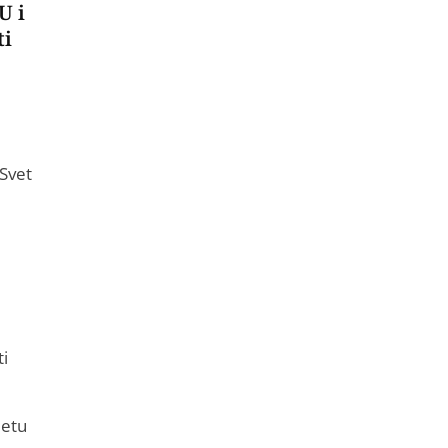
U i
ti
Svet
ti
jetu