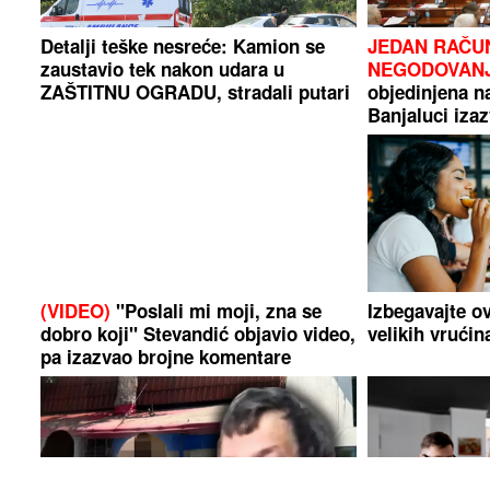
Detalji teške nesreće: Kamion se
JEDAN RAČUN
zaustavio tek nakon udara u
NEGODOVAN
ZAŠTITNU OGRADU, stradali putari
objedinjena n
Banjaluci iza
odbornika
(VIDEO)
"Poslali mi moji, zna se
Izbegavajte o
dobro koji" Stevandić objavio video,
velikih vrućin
pa izazvao brojne komentare