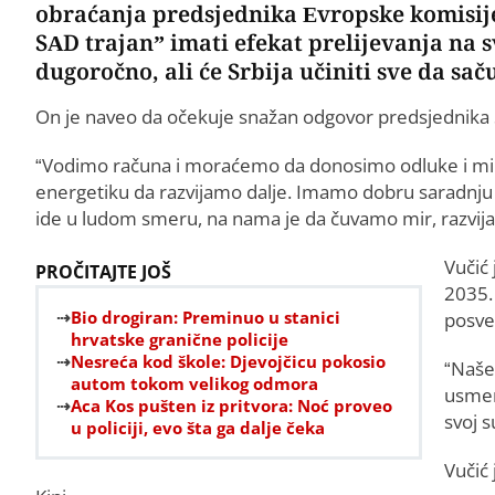
obraćanja predsjednika Evropske komisije
SAD trajan” imati efekat prelijevanja na sv
dugoročno, ali će Srbija učiniti sve da sa
On je naveo da očekuje snažan odgovor predsjednika
“Vodimo računa i moraćemo da donosimo odluke i mi. 
energetiku da razvijamo dalje. Imamo dobru saradnju
ide u ludom smeru, na nama je da čuvamo mir, razvij
Vučić
PROČITAJTE JOŠ
2035. 
Bio drogiran: Preminuo u stanici
posveć
hrvatske granične policije
Nesreća kod škole: Djevojčicu pokosio
“Naše
autom tokom velikog odmora
usmera
Aca Kos pušten iz pritvora: Noć proveo
svoj s
u policiji, evo šta ga dalje čeka
Vučić 