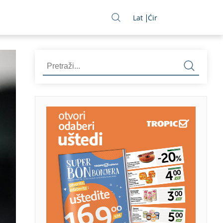
Lat
Ćir