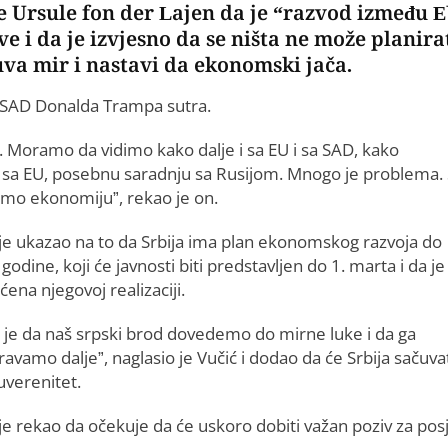
 Ursule fon der Lajen da je “razvod između E
e i da je izvjesno da se ništa ne može planira
čuva mir i nastavi da ekonomski jača.
 SAD Donalda Trampa sutra.
Moramo da vidimo kako dalje i sa EU i sa SAD, kako
 sa EU, posebnu saradnju sa Rusijom. Mnogo je problema. 
amo ekonomiju”, rekao je on.
 je ukazao na to da Srbija ima plan ekonomskog razvoja do
godine, koji će javnosti biti predstavljen do 1. marta i da je
ena njegovoj realizaciji.
 je da naš srpski brod dovedemo do mirne luke i da ga
vamo dalje”, naglasio je Vučić i dodao da će Srbija sačuva
uverenitet.
je rekao da očekuje da će uskoro dobiti važan poziv za pos