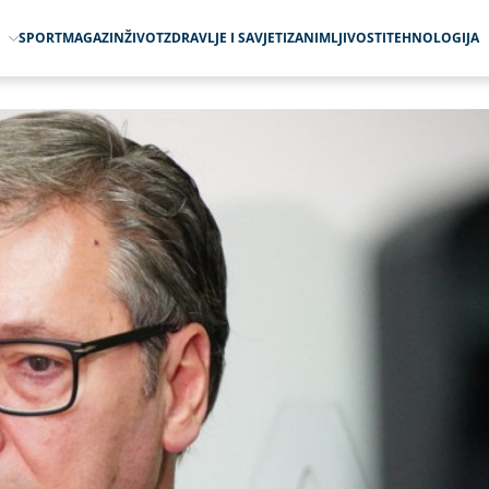
O
SPORT
MAGAZIN
ŽIVOT
ZDRAVLJE I SAVJETI
ZANIMLJIVOSTI
TEHNOLOGIJA