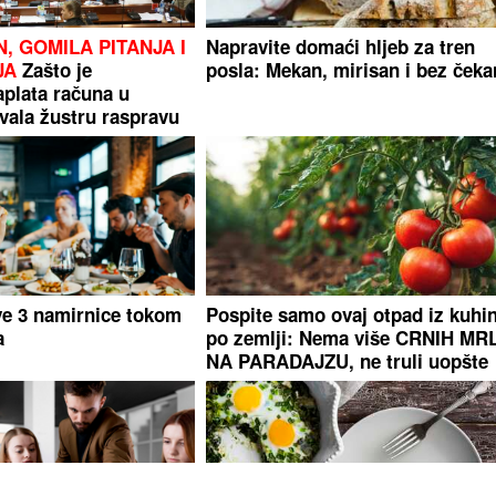
, GOMILA PITANJA I
Napravite domaći hljeb za tren
JA
Zašto je
posla: Mekan, mirisan i bez čeka
aplata računa u
zvala žustru raspravu
ve 3 namirnice tokom
Pospite samo ovaj otpad iz kuhin
a
po zemlji: Nema više CRNIH MR
NA PARADAJZU, ne truli uopšte