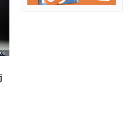
JUG
j