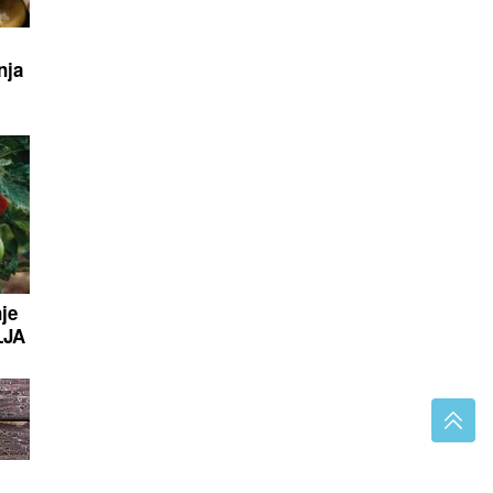
nja
je
LJA