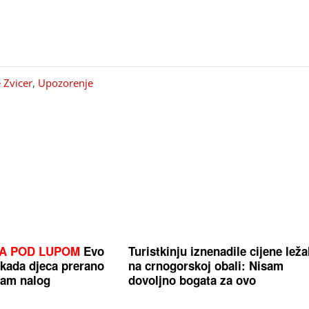
 Zvicer
,
Upozorenje
KA POD LUPOM
Evo
Turistkinju iznenadile cijene ležal
 kada djeca prerano
na crnogorskoj obali: Nisam
ram nalog
dovoljno bogata za ovo