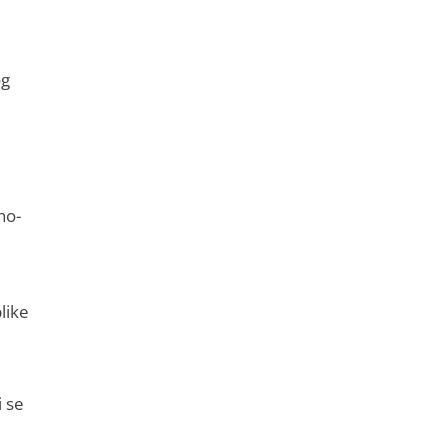
og
no-
like
i se