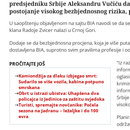
predsjedniku Srbije Aleksandru Vučiću da
postojanje visokog bezbjednosnog rizika, 
U saopštenju objavljenom na sajtu BIA navodi se da s
klana Radoje Zvicer nalazi u Crnoj Gori.
Dodaje se da bezbjednosna procjena, koja je više puta
dostavljena BIA, suprotno svim pravilima profesije i 
“Iz r
PROČITAJTE JOŠ
infor
Kamiondžija za dlaku izbjegao smrt:
oglasi
Sudarilo se više vozila, kabina potpuno
krimi
smrskana
infor
Obrt u istrazi ubistva: Uhapšena dva
Srbije
policajca iz Jedinice za zaštitu svjedoka
visok
Turisti, spremajte novčanike: Počela
sezona na Jadranu – ležaljke i do 100
evra
Planir
održav