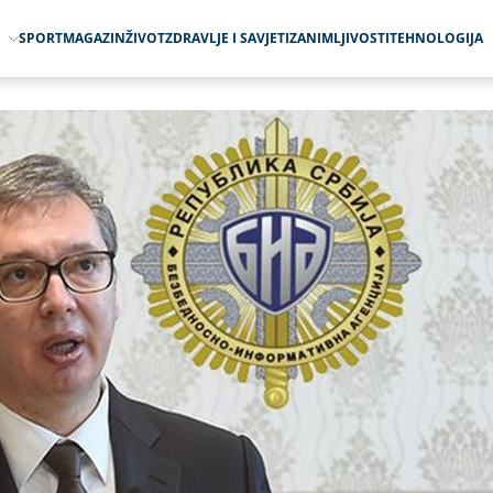
O
SPORT
MAGAZIN
ŽIVOT
ZDRAVLJE I SAVJETI
ZANIMLJIVOSTI
TEHNOLOGIJA