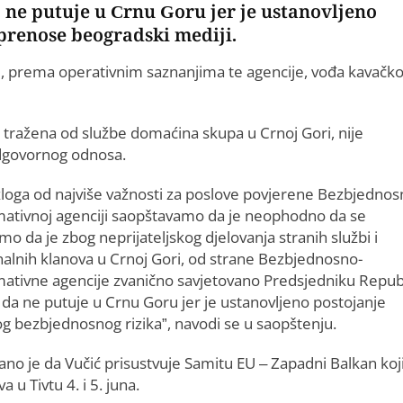
 ne putuje u Crnu Goru jer je ustanovljeno
prenose beogradski mediji.
e, prema operativnim saznanjima te agencije, vođa kavačk
 tražena od službe domaćina skupa u Crnoj Gori, nije
odgovornog odnosa.
azloga od najviše važnosti za poslove povjerene Bezbjednos
mativnoj agenciji saopštavamo da je neophodno da se
mo da je zbog neprijateljskog djelovanja stranih službi i
nalnih klanova u Crnoj Gori, od strane Bezbjednosno-
mativne agencije zvanično savjetovano Predsjedniku Repub
 da ne putuje u Crnu Goru jer je ustanovljeno postojanje
og bezbjednosnog rizika”, navodi se u saopštenju.
ano je da Vučić prisustvuje Samitu EU – Zapadni Balkan koj
a u Tivtu 4. i 5. juna.