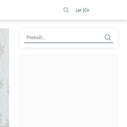
Lat
Ćir