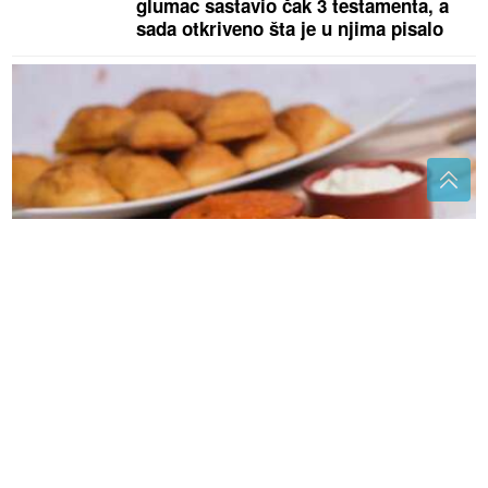
glumac sastavio čak 3 testamenta, a
sada otkriveno šta je u njima pisalo
Ubacite jednu kašiku ovoga u smjesu za uštipke:
Narastu kao ludi i ne upijaju ulje
Izgubila se dok je BRALA GLJIVE:
Pronađena žena (73) koja je nestala u
Bratuncu
Kupanje tokom menstruacije: Evo