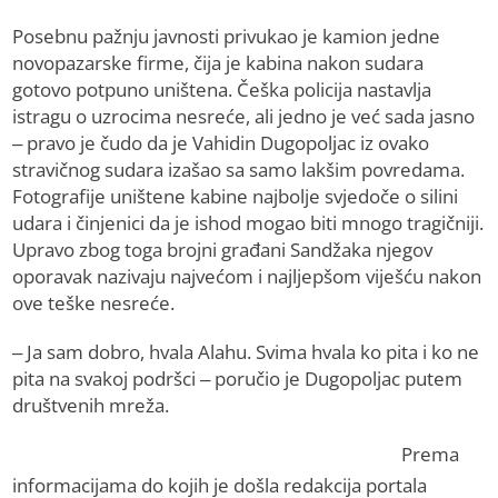
Posebnu pažnju javnosti privukao je kamion jedne
novopazarske firme, čija je kabina nakon sudara
gotovo potpuno uništena. Češka policija nastavlja
istragu o uzrocima nesreće, ali jedno je već sada jasno
– pravo je čudo da je Vahidin Dugopoljac iz ovako
stravičnog sudara izašao sa samo lakšim povredama.
Fotografije uništene kabine najbolje svjedoče o silini
udara i činjenici da je ishod mogao biti mnogo tragičniji.
Upravo zbog toga brojni građani Sandžaka njegov
oporavak nazivaju najvećom i najljepšom viješću nakon
ove teške nesreće.
– Ja sam dobro, hvala Alahu. Svima hvala ko pita i ko ne
pita na svakoj podršci – poručio je Dugopoljac putem
društvenih mreža.
Prema
informacijama do kojih je došla redakcija portala