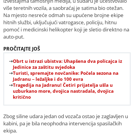
izveštajima tamošnjih medija, u sudaru je učestvovalo
više teretnih vozila, a saobraćaj je satima bio otežan.
Na mjesto nesreće odmah su upućene brojne ekipe
hitnih službi, uključujući vatrogasce, policiju, hitnu
pomoć i medicinski helikopter koji je sletio direktno na
auto-put.
PROČITAJTE JOŠ
Obrt u istrazi ubistva: Uhapšena dva policajca iz
Jedinice za zaštitu svjedoka
Turisti, spremajte novčanike: Počela sezona na
Jadranu – ležaljke i do 100 evra
Tragedija na Jadranu! Četiri prijatelja ušla u
uzburkano more, dvojica nastradala, dvojica
kritično
Zbog siline udara jedan od vozača ostao je zaglavljen u
kabini, pa je bila neophodna intervencija spasilačkih
ekipa.