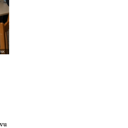
INK
tvu