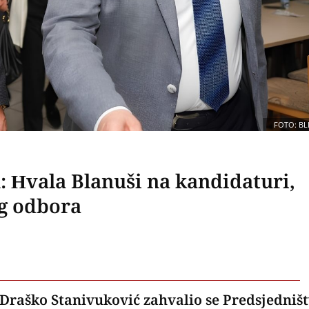
FOTO: BL
 Hvala Blanuši na kandidaturi,
g odbora
 Draško Stanivuković zahvalio se Predsjedniš