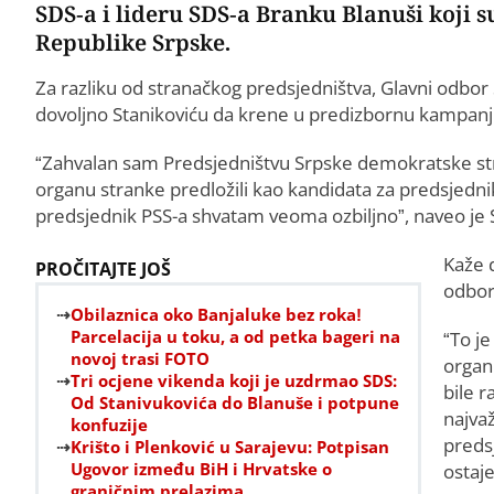
SDS-a i lideru SDS-a Branku Blanuši koji 
Republike Srpske.
Za razliku od stranačkog predsjedništva, Glavni odbor SD
dovoljno Stanikoviću da krene u predizbornu kampanju
“Zahvalan sam Predsjedništvu Srpske demokratske str
organu stranke predložili kao kandidata za predsjednik
predsjednik PSS-a shvatam veoma ozbiljno”, naveo je 
Kaže 
PROČITAJTE JOŠ
odbor
Obilaznica oko Banjaluke bez roka!
Parcelacija u toku, a od petka bageri na
“To je
novoj trasi FOTO
organ
Tri ocjene vikenda koji je uzdrmao SDS:
bile r
Od Stanivukovića do Blanuše i potpune
najvaž
konfuzije
preds
Krišto i Plenković u Sarajevu: Potpisan
Ugovor između BiH i Hrvatske o
ostaj
graničnim prelazima