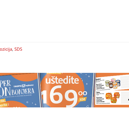
zicija
,
SDS
 može biti mnogo
VOZAČI ZAGLAVLJENI U
dnostavan trik štedi
KOLONAMA
Radovi na Prijedors