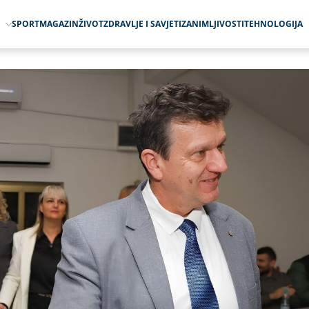
O
SPORT
MAGAZIN
ŽIVOT
ZDRAVLJE I SAVJETI
ZANIMLJIVOSTI
TEHNOLOGIJA