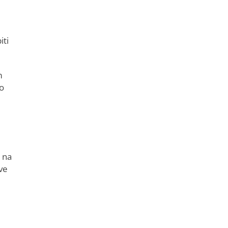
iti
m
ao
i na
ve