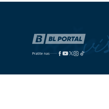
oprezni"
vrijeme i živc
Zašto je kretanje najbolji prijatelj
Dan sjećanja 
limfe? Stručnjaci otkrivaju navike
Obilježavanje
koje čuvaju zdravlje
na Petrovačko
(FOTO)
Zajedno ispod šatora: Dok
Zvijezde za 7