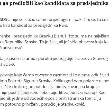
su ga predložili kao kandidata za predsjednika
S-a nije se složio sa tim prijedlogom. Ipak, čini se, to će b
 kao kandidat za predsjednika RS-a.
anke i predsjedniku Branku Blanuši što su me na najviše
a Republike Srpske. To je čast, ali još više obaveza koju k
Stanivuković.
da je jasno razumio i poruku jednog dijela članova Glavnog
a SDS-a.
 pitanje koje ćemo otvoreno razmotriti i o njemu odlučivat
ima Pokreta Sigurna Srpska. Koliko god nam polazne osno
azličite i koliko god put do cilja bio izazovan, na kraju je
nije postići jedinstvo i obezbijediti zajednički nastup. Kao
jednik jedne od vodećih opozicionih stranaka tom cilju
em potpuno privržen”, poručio je Stanivuković.