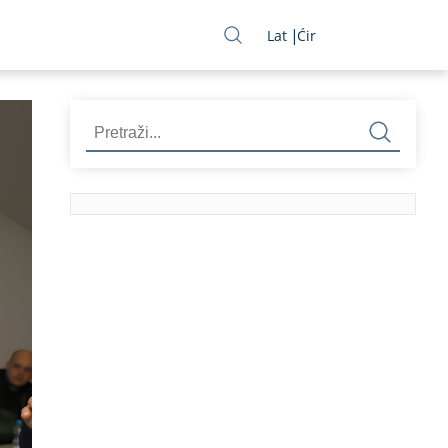
Lat
Ćir