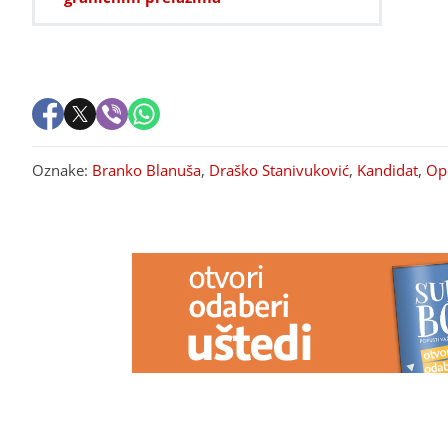
Oznake:
Branko Blanuša
,
Draško Stanivuković
,
Kandidat
,
Opo
PREPORUKA ZA VAS
Tim pjevačice Aldine Bajić upozorio
Peglanje vam
pratioce: "Profil je hakovan, budite
lakše: Ovaj je