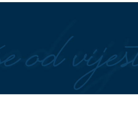
e
petlji napravili haos na izlazu iz
Banjaluke
na stradale Srbe:
Način za izgubiti kilograme i ubr
 31 godine od zločina
metabolizam
j cesti
. august: Jedan znak
Nakon kritika zbog izgleda,