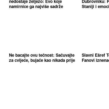
nedostaje željezo: Evo koje
Dubrovniku: P
namirnice ga najviše sadrže
Staniji i emo
Ne bacajte ovu tečnost: Sačuvajte
Slavni Ešref 
za cvijeće, bujaće kao nikada prije
Fanovi iznen
Ariana Grande donijela veliku
Htjela da pom