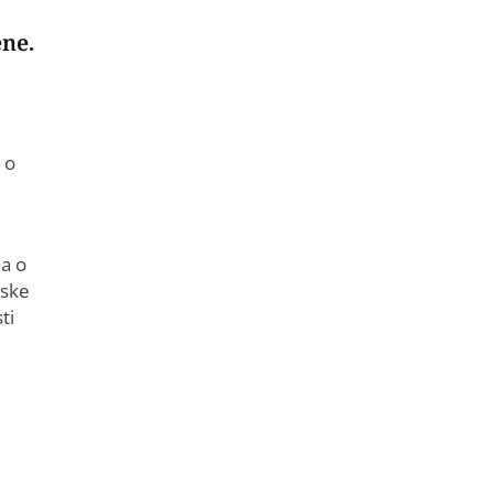
ene.
 o
na o
pske
ti