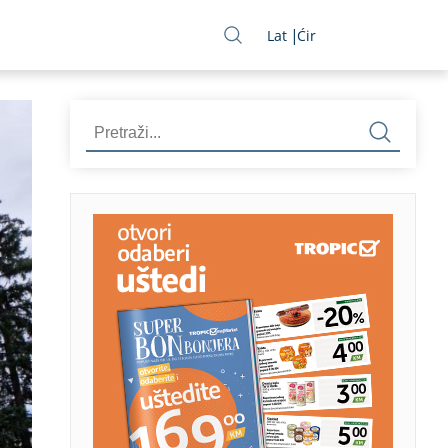
Lat
Ćir