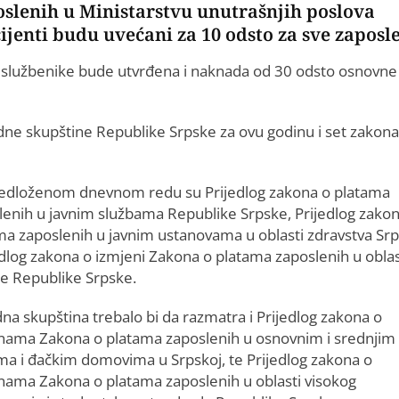
slenih u Ministarstvu unutrašnjih poslova
ijenti budu uvećani za 10 odsto za sve zaposl
e službenike bude utvrđena i naknada od 30 odsto osnovne
dne skupštine Republike Srpske za ovu godinu i set zakona
edloženom dnevnom redu su Prijedlog zakona o platama
lenih u javnim službama Republike Srpske, Prijedlog zako
ma zaposlenih u javnim ustanovama u oblasti zdravstva Sr
jedlog zakona o izmjeni Zakona o platama zaposlenih u oblas
re Republike Srpske.
na skupština trebalo bi da razmatra i Prijedlog zakona o
nama Zakona o platama zaposlenih u osnovnim i srednjim
ma i đačkim domovima u Srpskoj, te Prijedlog zakona o
nama Zakona o platama zaposlenih u oblasti visokog