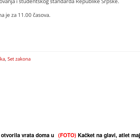
ovanja i studentskog standarda Republike Srpske.
a je za 11.00 časova.
ska
,
Set zakona
 otvorila vrata doma u
(FOTO)
Kačket na glavi, atlet ma