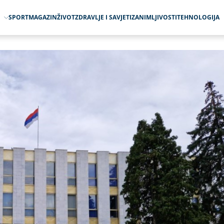
O
SPORT
MAGAZIN
ŽIVOT
ZDRAVLJE I SAVJETI
ZANIMLJIVOSTI
TEHNOLOGIJA