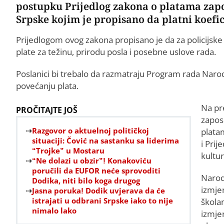
postupku Prijedlog zakona o platama zapo
Srpske kojim je propisano da platni koefic
Prijedlogom ovog zakona propisano je da za policijsk
plate za težinu, prirodu posla i posebne uslove rada.
Poslanici bi trebalo da razmatraju Program rada Naro
povećanju plata.
Na pr
PROČITAJTE JOŠ
zapos
Razgovor o aktuelnoj političkoj
plata
situaciji: Čović na sastanku sa liderima
i Pri
“Trojke” u Mostaru
kultu
“Ne dolazi u obzir”! Konakoviću
poručili da EUFOR neće sprovoditi
Narod
Dodika, niti bilo koga drugog
izmje
Jasna poruka! Dodik uvjerava da će
istrajati u odbrani Srpske iako to nije
škola
nimalo lako
izmje