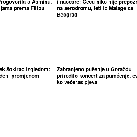
rogovorila o Asminu,
i naočare: Cecu niko nije prepoz
cijama prema Filipu
na aerodromu, leti iz Malage za
Beograd
Tek šokirao izgledom:
Zabranjeno pušenje u Goraždu
ađeni promjenom
priredilo koncert za pamćenje, e
ko večeras pjeva
ogne, pa ostala bez
Antonija Čerkez o starim ljubav