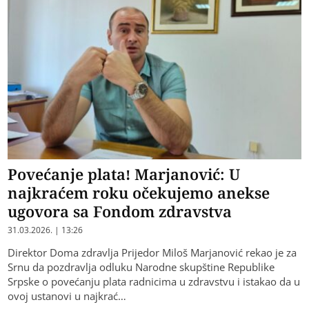
Povećanje plata! Marjanović: U
najkraćem roku očekujemo anekse
ugovora sa Fondom zdravstva
31.03.2026. | 13:26
Direktor Doma zdravlja Prijedor Miloš Marjanović rekao je za
Srnu da pozdravlja odluku Narodne skupštine Republike
Srpske o povećanju plata radnicima u zdravstvu i istakao da u
ovoj ustanovi u najkrać…