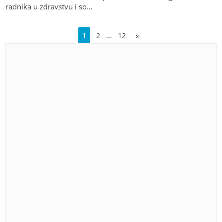
radnika u zdravstvu i so…
…
1
2
12
»