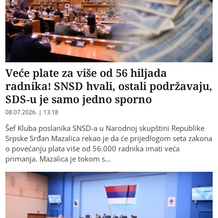
Veće plate za više od 56 hiljada
radnika! SNSD hvali, ostali podržavaju,
SDS-u je samo jedno sporno
08.07.2026. | 13:18
Šef Kluba poslanika SNSD-a u Narodnoj skupštini Republike
Srpske Srđan Mazalica rekao je da će prijedlogom seta zakona
o povećanju plata više od 56.000 radnika imati veća
primanja. Mazalica je tokom s…