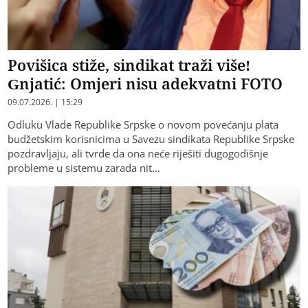
Povišica stiže, sindikat traži više!
Gnjatić: Omjeri nisu adekvatni FOTO
09.07.2026. | 15:29
Odluku Vlade Republike Srpske o novom povećanju plata
budžetskim korisnicima u Savezu sindikata Republike Srpske
pozdravljaju, ali tvrde da ona neće riješiti dugogodišnje
probleme u sistemu zarada nit…