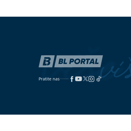
UČESTVOVALO VIŠE OSOBA
Turčin
Banjalučanka 
tvrdi da nije kriv za smrt Ruskinje u
"bmw": Lopov
Beogradu, na saslušanju iznio
saobraćajne n
ŠOKANTNE TVRDNJE
Majka došla na poslednji ispraćaj:
(VIDEO)
"Očis
Lijepa Ruskinja čije je TIJELO
pozvao direkt
PRONAĐENO U KOFERU kremirana
da reaguje, ev
u Beogradu