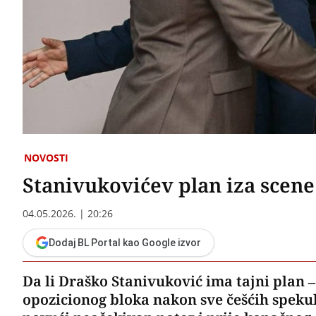
NOVOSTI
Stanivukovićev plan iza scen
04.05.2026. | 20:26
Dodaj BL Portal kao Google izvor
Da li Draško Stanivuković ima tajni plan –
opozicionog bloka nakon sve češćih speku