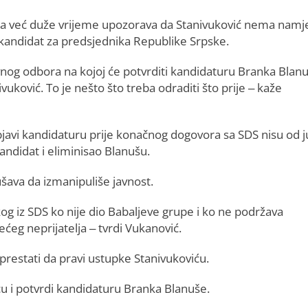
e da već duže vrijeme upozorava da Stanivuković nema namj
e kandidat za predsjednika Republike Srpske.
avnog odbora na kojoj će potvrditi kandidaturu Branka Blanu
vuković. To je nešto što treba odraditi što prije – kaže
javi kandidaturu prije konačnog dogovora sa SDS nisu od 
kandidat i eliminisao Blanušu.
šava da izmanipuliše javnost.
og iz SDS ko nije dio Babaljeve grupe i ko ne podržava
ćeg neprijatelja – tvrdi Vukanović.
prestati da pravi ustupke Stanivukoviću.
cu i potvrdi kandidaturu Branka Blanuše.