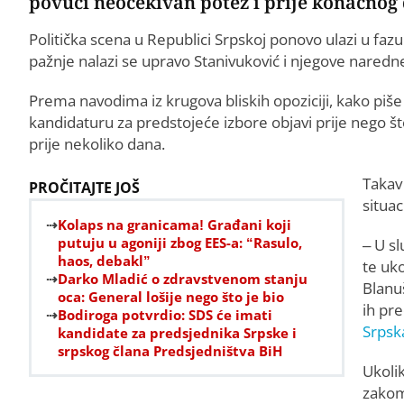
povući neočekivan potez i prije konačnog
Politička scena u Republici Srpskoj ponovo ulazi u faz
pažnje nalazi se upravo Stanivuković i njegove naredne
Prema navodima iz krugova bliskih opoziciji, kako piš
kandidaturu za predstojeće izbore objavi prije nego š
prije nekoliko dana.
Takav
PROČITAJTE JOŠ
situac
Kolaps na granicama! Građani koji
putuju u agoniji zbog EES-a: “Rasulo,
– U sl
haos, debakl”
te uk
Darko Mladić o zdravstvenom stanju
Blanu
oca: General lošije nego što je bio
ih pre
Bodiroga potvrdio: SDS će imati
Srpsk
kandidate za predsjednika Srpske i
srpskog člana Predsjedništva BiH
Ukolik
zakom