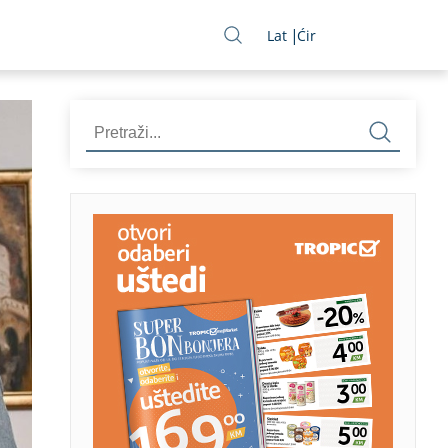
Lat
Ćir