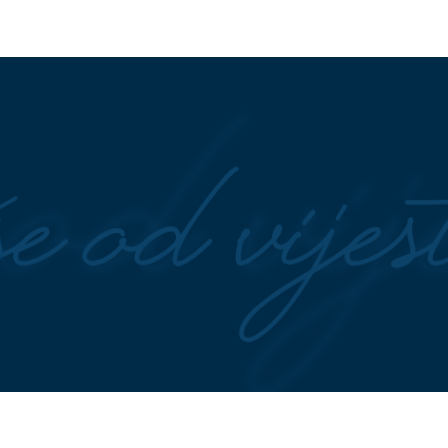
prijavila krađu
Nova era roditeljstva: Roditeljski
 uhvaćen nakon
burnout postaje sve veći izazov
esreće
titi smeće" Nešić
Šokantan apel pjevačice Aldine
ora "Puteva Srpske"
Bajić: "Zaštitite mene i moje dije
o šta od njega traži
samohrana sam majka"