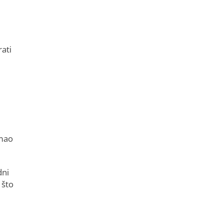
rati
imao
dni
 što