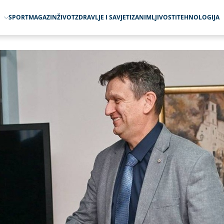
O
SPORT
MAGAZIN
ŽIVOT
ZDRAVLJE I SAVJETI
ZANIMLJIVOSTI
TEHNOLOGIJA