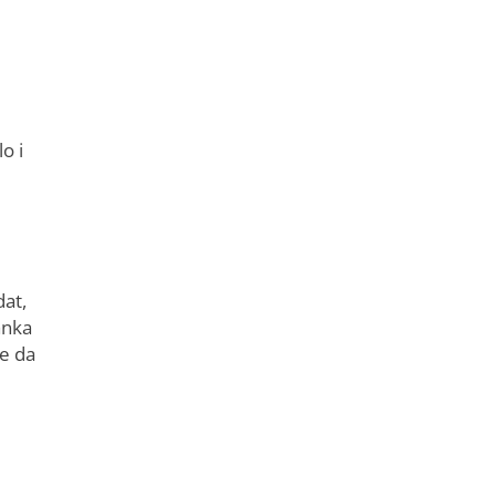
o i
dat,
anka
je da