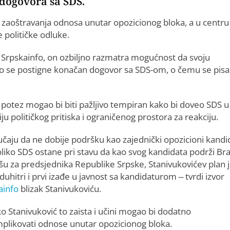
 dogovora sa SDS.
u zaoštravanja odnosa unutar opozicionog bloka, a u centru
 političke odluke.
e Srpskainfo, on ozbiljno razmatra mogućnost da svoju
to se postigne konačan dogovor sa SDS-om, o čemu se pisal
 potez mogao bi biti pažljivo tempiran kako bi doveo SDS u
iju političkog pritiska i ograničenog prostora za reakciju.
učaju da ne dobije podršku kao zajednički opozicioni kandi
oliko SDS ostane pri stavu da kao svog kandidata podrži Br
šu za predsjednika Republike Srpske, Stanivukovićev plan 
duhitri i prvi izađe u javnost sa kandidaturom – tvrdi izvor
ainfo
blizak Stanivukoviću.
o Stanivuković to zaista i učini mogao bi dodatno
plikovati odnose unutar opozicionog bloka.