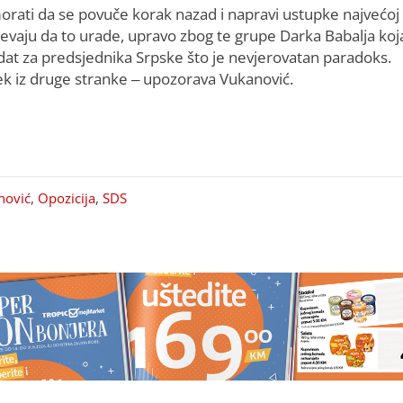
 morati da se povuče korak nazad i napravi ustupke najvećoj
lijevaju da to urade, upravo zbog te grupe Darka Babalja koj
idat za predsjednika Srpske što je nevjerovatan paradoks.
vjek iz druge stranke – upozorava Vukanović.
nović
,
Opozicija
,
SDS