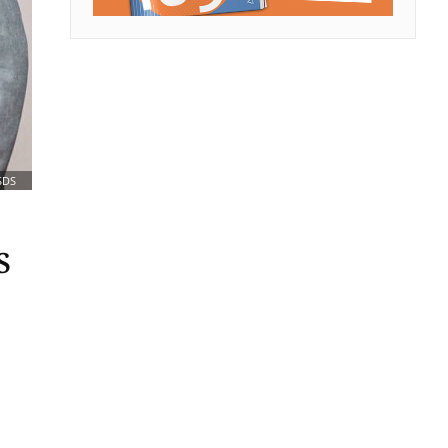
SDS
S