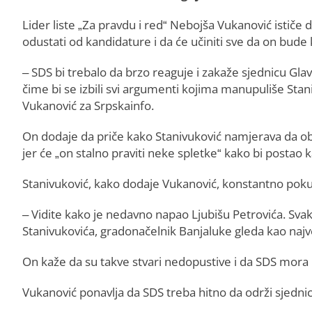
Lider liste „Za pravdu i red“ Nebojša Vukanović istič
odustati od kandidature i da će učiniti sve da on bud
– SDS bi trebalo da brzo reaguje i zakaže sjednicu Gl
čime bi se izbili svi argumenti kojima manupuliše Stani
Vukanović za Srpskainfo.
On dodaje da priče kako Stanivuković namjerava da ob
jer će „on stalno praviti neke spletke“ kako bi postao 
Stanivuković, kako dodaje Vukanović, konstantno poku
– Vidite kako je nedavno napao Ljubišu Petrovića. Svak
Stanivukovića, gradonačelnik Banjaluke gleda kao najve
On kaže da su takve stvari nedopustive i da SDS mora 
Vukanović ponavlja da SDS treba hitno da održi sjedni