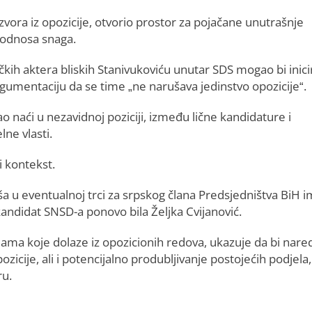
vora iz opozicije, otvorio prostor za pojačane unutrašnje
e odnosa snaga.
tičkih aktera bliskih Stanivukoviću unutar SDS mogao bi inici
gumentaciju da se time „ne narušava jedinstvo opozicije“.
 naći u nezavidnoj poziciji, između lične kandidature i
ne vlasti.
i kontekst.
ša u eventualnoj trci za srpskog člana Predsjedništva BiH 
andidat SNSD-a ponovo bila Željka Cvijanović.
ama koje dolaze iz opozicionih redova, ukazuje da bi nare
cije, ali i potencijalno produbljivanje postojećih podjela,
ru.