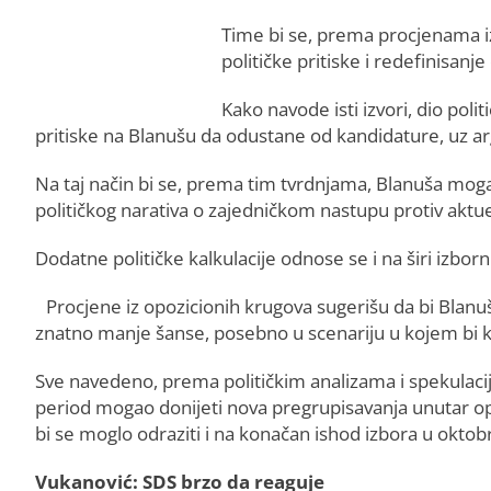
Time bi se, prema procjenama iz
političke pritiske i redefinisanj
Kako navode isti izvori, dio poli
pritiske na Blanušu da odustane od kandidature, uz ar
Na taj način bi se, prema tim tvrdnjama, Blanuša mogao
političkog narativa o zajedničkom nastupu protiv aktuel
Dodatne političke kalkulacije odnose se i na širi izborn
Procjene iz opozicionih krugova sugerišu da bi Blanu
znatno manje šanse, posebno u scenariju u kojem bi k
Sve navedeno, prema političkim analizama i spekulacij
period mogao donijeti nova pregrupisavanja unutar opozi
bi se moglo odraziti i na konačan ishod izbora u oktob
Vukanović: SDS brzo da reaguje