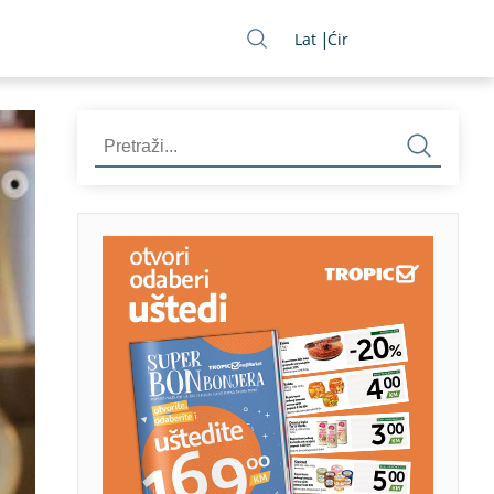
Lat
Ćir