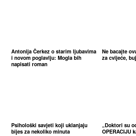
Antonija Čerkez o starim ljubavima
Ne bacajte ov
i novom poglavlju: Mogla bih
za cvijeće, bu
napisati roman
Psihološki savjeti koji uklanjaju
„Doktori su 
bijes za nekoliko minuta
OPERACIJU kad