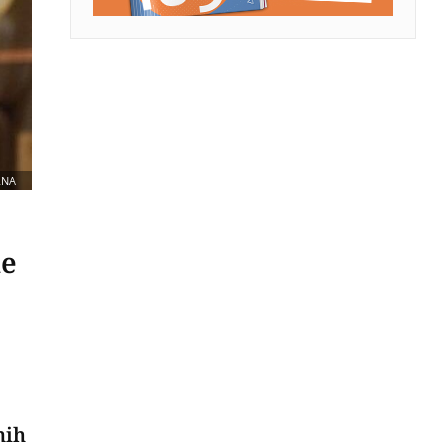
RNA
me
nih