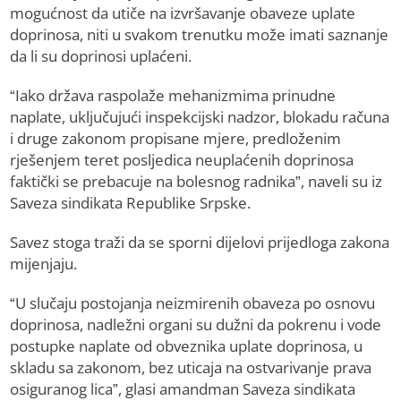
mogućnost da utiče na izvršavanje obaveze uplate
doprinosa, niti u svakom trenutku može imati saznanje
da li su doprinosi uplaćeni.
“Iako država raspolaže mehanizmima prinudne
naplate, uključujući inspekcijski nadzor, blokadu računa
i druge zakonom propisane mjere, predloženim
rješenjem teret posljedica neuplaćenih doprinosa
faktički se prebacuje na bolesnog radnika”, naveli su iz
Saveza sindikata Republike Srpske.
Savez stoga traži da se sporni dijelovi prijedloga zakona
mijenjaju.
“U slučaju postojanja neizmirenih obaveza po osnovu
doprinosa, nadležni organi su dužni da pokrenu i vode
postupke naplate od obveznika uplate doprinosa, u
skladu sa zakonom, bez uticaja na ostvarivanje prava
osiguranog lica”, glasi amandman Saveza sindikata