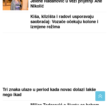
Jelene Radanović u vezi prijetnji Ane
Nikolić
Kiša, klizišta i radovi usporavaju
saobraćaj: Vozače očekuju kolone i
izmjene režima
Tri znaka ulaze u period kada novac dolazi lakše
nego ikad
Milica Todorović o životu sa bebom,