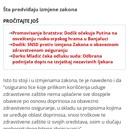
Šta predviđaju izmjene zakona
PROČITAJTE JOŠ
Promovisanje bratstva: Dodik očekuje Putina na
osveštanju rusko-srpskog hrama u Banjaluci
Dodik: SNSD protiv izmjena Zakona o obaveznom
zdravstvenom osiguranju
Darko Mladić čeka odluku suda: Odbrana
podnijela dopis na izvještaj nezavisnih ljekara
Isto to stoji i u izmjenama zakona, te je navedeno i da
“osigurano lice koje prilikom korišćenja usluge
zdravstvene zaštite nema uplaćene sve dospjele
obaveze po osnovu doprinosa za obavezno
zdravstveno osiguranje, u skladu sa propisima kojima
se uređuje oblast doprinosa, snosi troškove te
zdravstvene zaštite iz svojih sredstava, osim u slučaju
prehospitalnog hitnog zbrinjavanja”.