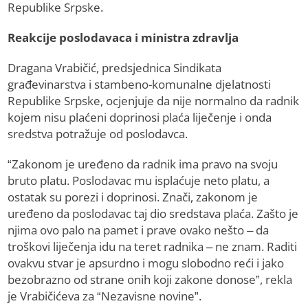
Republike Srpske.
Reakcije poslodavaca i ministra zdravlja
Dragana Vrabičić, predsjednica Sindikata
građevinarstva i stambeno-komunalne djelatnosti
Republike Srpske, ocjenjuje da nije normalno da radnik
kojem nisu plaćeni doprinosi plaća liječenje i onda
sredstva potražuje od poslodavca.
“Zakonom je uređeno da radnik ima pravo na svoju
bruto platu. Poslodavac mu isplaćuje neto platu, a
ostatak su porezi i doprinosi. Znači, zakonom je
uređeno da poslodavac taj dio sredstava plaća. Zašto je
njima ovo palo na pamet i prave ovako nešto – da
troškovi liječenja idu na teret radnika – ne znam. Raditi
ovakvu stvar je apsurdno i mogu slobodno reći i jako
bezobrazno od strane onih koji zakone donose”, rekla
je Vrabičićeva za “Nezavisne novine”.