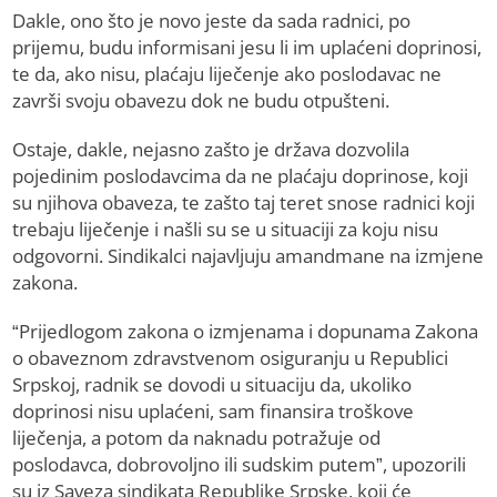
Dakle, ono što je novo jeste da sada radnici, po
prijemu, budu informisani jesu li im uplaćeni doprinosi,
te da, ako nisu, plaćaju liječenje ako poslodavac ne
završi svoju obavezu dok ne budu otpušteni.
Ostaje, dakle, nejasno zašto je država dozvolila
pojedinim poslodavcima da ne plaćaju doprinose, koji
su njihova obaveza, te zašto taj teret snose radnici koji
trebaju liječenje i našli su se u situaciji za koju nisu
odgovorni. Sindikalci najavljuju amandmane na izmjene
zakona.
“Prijedlogom zakona o izmjenama i dopunama Zakona
o obaveznom zdravstvenom osiguranju u Republici
Srpskoj, radnik se dovodi u situaciju da, ukoliko
doprinosi nisu uplaćeni, sam finansira troškove
liječenja, a potom da naknadu potražuje od
poslodavca, dobrovoljno ili sudskim putem”, upozorili
su iz Saveza sindikata Republike Srpske, koji će