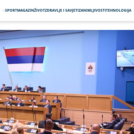
O
SPORT
MAGAZIN
ŽIVOT
ZDRAVLJE I SAVJETI
ZANIMLJIVOSTI
TEHNOLOGIJA