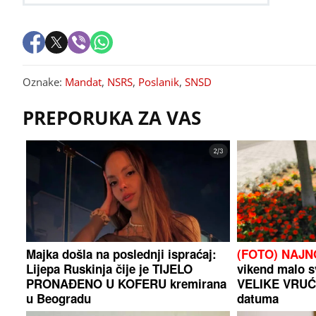
Oznake:
Mandat
,
NSRS
,
Poslanik
,
SNSD
PREPORUKA ZA VAS
Majka došla na poslednji ispraćaj:
(FOTO) NAJ
Lijepa Ruskinja čije je TIJELO
vikend malo sv
PRONAĐENO U KOFERU kremirana
VELIKE VRUĆI
u Beogradu
datuma