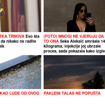
ETKA TRNOVA
Evo šta
(FOTO) MNOGI NE VJERUJU DA
 da nikako ne radite
TO ONA
Seka Aleksić smršala 1
nik
kilograma, injekcije joj ubrzale
proces, sada pokazala kako izgl
u bikiniju
 KAO LUDE OD OVOG
PAKLENI TALAS NE POPUŠTA
e ga po kanti za
Meteorolozi otkrili kada stiže
avite na dosadne
nevrijeme, ali i ŠTA NAS ČEKA