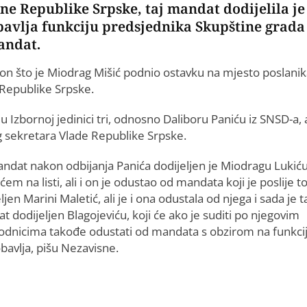
e Republike Srpske, taj mandat dodijelila je
bavlja funkciju predsjednika Skupštine grada
mandat.
on što je Miodrag Mišić podnio ostavku na mjesto poslanik
 Republike Srpske.
u Izbornoj jedinici tri, odnosno Daliboru Paniću iz SNSD-a, a
og sekretara Vlade Republike Srpske.
andat nakon odbijanja Panića dodijeljen je Miodragu Lukiću
ćem na listi, ali i on je odustao od mandata koji je poslije t
ljen Marini Maletić, ali je i ona odustala od njega i sada je t
 dodijeljen Blagojeviću, koji će ako je suditi po njegovim
odnicima takođe odustati od mandata s obzirom na funkci
bavlja, pišu Nezavisne.