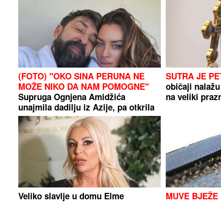
(FOTO) "OKO SINA PERUNA NE
SUTRA JE P
MOŽE NIKO DA NAM POMOGNE"
običaji nalažu
Supruga Ognjena Amidžića
na veliki praz
unajmila dadilju iz Azije, pa otkrila
s čim se susreću u kući
Veliko slavlje u domu Elme
MUVE BJEŽE
Sinanović: Zbog ovog brani kćerki
MIRISA
Pospit
da se uda za bogataša iz Katara
smeće i zabor