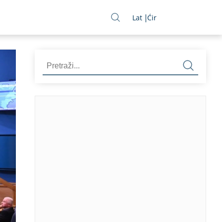
Lat
Ćir