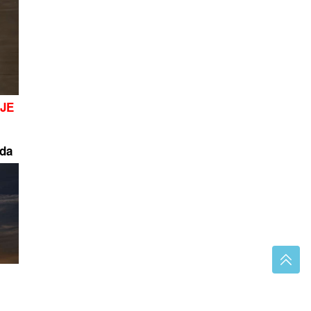
 JE
4
eda