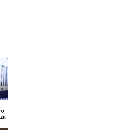
ro
 za