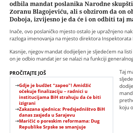
odbila mandat poslanika Narodne skupštin
Zoranu Blagojeviću, ali s obzirom da on o
Doboja, izvijesno je da će i on odbiti taj 
Inače, ovo poslaničko mjesto ostalo je upražnjeno nak
razloga imenovanja na mjesto direktora Inspektorata
Kasnije, njegov mandat dodijeljen je sljedećem na listi 
on je odbio mandat jer se nalazi na funkciji generaln
Taj m
PROČITAJTE JOŠ
sljede
Gdje je budžet “zapeo”! Amidžić
dodije
očekuje finalizaciju – radnici u
mandat
institucijama BiH strahuju da će biti
preth
izigrani
koju o
Zakazana sjednica: Predsjedništvo BiH
danas zasjeda u Sarajevu
Maričić o poreskim reformama: Dug
Republike Srpske se smanjuje