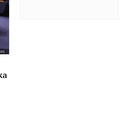
SRS
ka