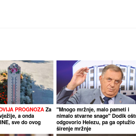
NOVIJA PROGNOZA
Za
"Mnogo mržnje, malo pameti i
ježije, a onda
nimalo stvarne snage" Dodik ošt
NE, sve do ovog
odgovorio Helezu, pa ga optužio
širenje mržnje