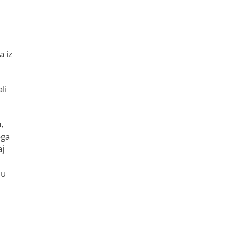
a iz
li
,
oga
aj
ju