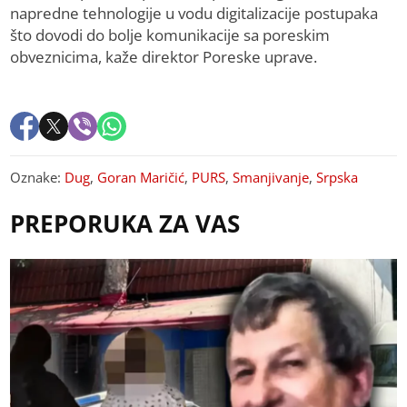
napredne tehnologije u vodu digitalizacije postupaka
što dovodi do bolje komunikacije sa poreskim
obveznicima, kaže direktor Poreske uprave.
Oznake:
Dug
,
Goran Maričić
,
PURS
,
Smanjivanje
,
Srpska
PREPORUKA ZA VAS