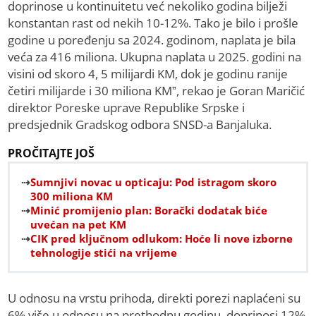
doprinose u kontinuitetu već nekoliko godina bilježi
konstantan rast od nekih 10-12%. Tako je bilo i prošle
godine u poređenju sa 2024. godinom, naplata je bila
veća za 416 miliona. Ukupna naplata u 2025. godini na
visini od skoro 4, 5 milijardi KM, dok je godinu ranije
četiri milijarde i 30 miliona KM”, rekao je Goran Maričić
direktor Poreske uprave Republike Srpske i
predsjednik Gradskog odbora SNSD-a Banjaluka.
PROČITAJTE JOŠ
Sumnjivi novac u opticaju: Pod istragom skoro
300 miliona KM
Minić promijenio plan: Borački dodatak biće
uvećan na pet KM
CIK pred ključnom odlukom: Hoće li nove izborne
tehnologije stići na vrijeme
U odnosu na vrstu prihoda, direkti porezi naplaćeni su
6% više u odnosu na prethodnu godinu, doprinosi 12%