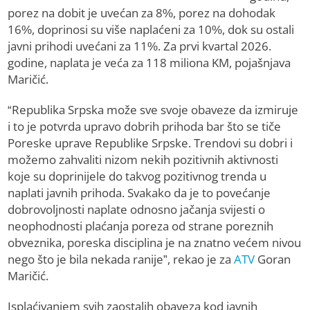
porez na dobit je uvećan za 8%, porez na dohodak
16%, doprinosi su više naplaćeni za 10%, dok su ostali
javni prihodi uvećani za 11%. Za prvi kvartal 2026.
godine, naplata je veća za 118 miliona KM, pojašnjava
Maričić.
“Republika Srpska može sve svoje obaveze da izmiruje
i to je potvrda upravo dobrih prihoda bar što se tiče
Poreske uprave Republike Srpske. Trendovi su dobri i
možemo zahvaliti nizom nekih pozitivnih aktivnosti
koje su doprinijele do takvog pozitivnog trenda u
naplati javnih prihoda. Svakako da je to povećanje
dobrovoljnosti naplate odnosno jačanja svijesti o
neophodnosti plaćanja poreza od strane poreznih
obveznika, poreska disciplina je na znatno većem nivou
nego što je bila nekada ranije”, rekao je za
ATV
Goran
Maričić.
Isplaćivanjem svih zaostalih obaveza kod javnih