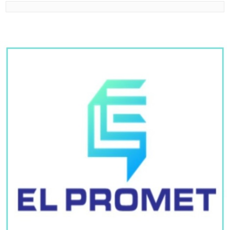
PREPORUKA ZA VAS
Slavni Ešref Tek šokirao izgledom: Fanovi iznenađeni
promjenom
U subotu je SVETA PETKA TRNOVA:
Da ženama ne bi TRNULE RUKE
tokom cijele godine jedan običaj Srbi
vijekovima poštuju
Turistkinju iznenadile cijene ležaljki