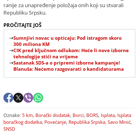
ranije za unapređenje položaja onih koji su stvarali
Republiku Srpsku.
PROČITAJTE JOŠ
Sumnjivi novac u opticaju: Pod istragom skoro
300 miliona KM
CIK pred ključnom odlukom: Hoće li nove izborne
tehnologije stići na vrijeme
Sastanak SDS-a o pripremi izborne kampanje!
Blanuša: Nećemo razgovarati o kandidaturama
Oznake:
5 km
,
Borački dodatak
,
Borci
,
BORS
,
Isplata
,
Isplata
boračkog dodatka
,
Povećanje
,
Republika Srpska
,
Savo Minić
,
SNSD