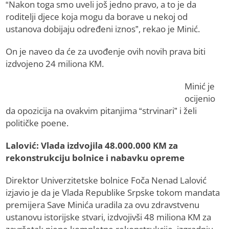
“Nakon toga smo uveli još jedno pravo, a to je da
roditelji djece koja mogu da borave u nekoj od
ustanova dobijaju određeni iznos”, rekao je Minić.
On je naveo da će za uvođenje ovih novih prava biti
izdvojeno 24 miliona KM.
Minić je
ocijenio
da opozicija na ovakvim pitanjima “strvinari” i želi
političke poene.
Lalović: Vlada izdvojila 48.000.000 KM za
rekonstrukciju bolnice i nabavku opreme
Direktor Univerzitetske bolnice Foča Nenad Lalović
izjavio je da je Vlada Republike Srpske tokom mandata
premijera Save Minića uradila za ovu zdravstvenu
ustanovu istorijske stvari, izdvojivši 48 miliona KM za