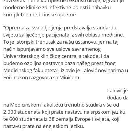
završetak njene kompletne rekonstrukcije, izgradnju
moderne klinike za infektivne bolesti i nabavku
kompletne medicinske opreme.
“Oprema za sva odjeljenja predstavalja standard u
svijetu za liječenje pacijenata iz svih oblasti medicine.
To je istorijski trenutak za našu ustanovu, jer na taj
način ispunjavamo sve uslove savremenog
Univerzitetskog kliničkog centra, a takođe, i da
budemo ozbiljna nastavna baza našeg prestižnog
Medicinskog fakuleteta”, izjavio je Lalović novinarima u
Foči nakon razgovora sa Minićem.
Lalović je
dodao da
na Medicinskom fakultetu trenutno studira više od
2.000 studenata koji prate nastavu na srpskom jeziku,
te 600 studeneta iz 38 zemalja Evrope i svijeta, koji
nastavu prate na engleskom jeziku.