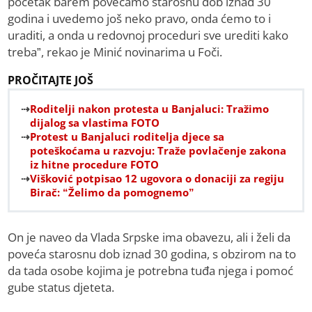
početak barem povećamo starosnu dob iznad 30
godina i uvedemo još neko pravo, onda ćemo to i
uraditi, a onda u redovnoj proceduri sve urediti kako
treba”, rekao je Minić novinarima u Foči.
PROČITAJTE JOŠ
Roditelji nakon protesta u Banjaluci: Tražimo
dijalog sa vlastima FOTO
Protest u Banjaluci roditelja djece sa
poteškoćama u razvoju: Traže povlačenje zakona
iz hitne procedure FOTO
Višković potpisao 12 ugovora o donaciji za regiju
Birač: “Želimo da pomognemo”
On je naveo da Vlada Srpske ima obavezu, ali i želi da
poveća starosnu dob iznad 30 godina, s obzirom na to
da tada osobe kojima je potrebna tuđa njega i pomoć
gube status djeteta.