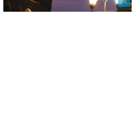
(VIDEO) SNSD O TENDERU ZA RASVJETU U
BANJALUCI
"Razlika od 22 miliona treba da odu u
privatne džepove, gradonačelnik uključen u to"
Saobraćajka kod Brčkog: U nesreći
povrijeđen motociklista, poznato u
kakvom je stanju
HAOS NA GRANICAMA OD RANOG
JUTRA
Kolone na brojnim prelazima,
evo gdje se najviše čeka