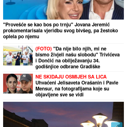
"Provešće se kao bos po trnju" Jovana Jeremić
prokomentarisala vjeridbu svog bivšeg, pa žestoko
oplela po njemu
(FOTO)
"Da nije bilo njih, mi ne
bismo živjeli našu slobodu" Trivićeva
i Dončić na obilježavanju 34.
godišnjice odbrane Gradiške
NE SKIDAJU OSMIJEH SA LICA
Uhvaćeni Jelisaveta Orašanin i Pavle
Mensur, na fotografijama koje su
objavljene sve se vidi