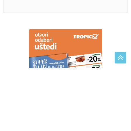
Srpski kardiolog otkrio simptom koji
zahtijeva hitnu reakciju
"CIJELA KUĆA SE ZATRESLA"
Zemljotres u
Hrvatskoj probudio ljude usred noći
Mnogi je već imaju kod kuće: Jedna
obična biljka može pomoći varenju i
zdravlju crijeva
GUBITNIK DANA
Ljubiša Petrović