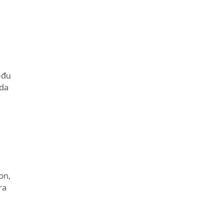
eđu
 da
on,
ra