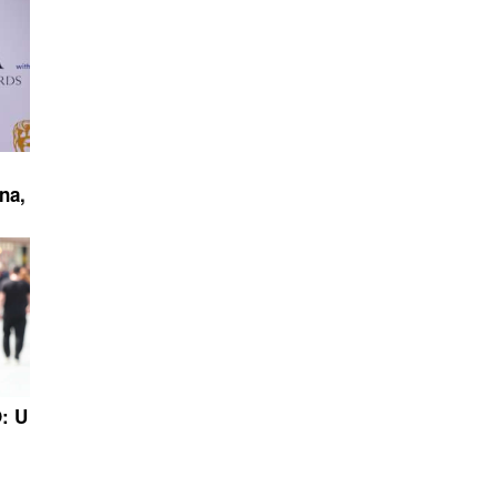
na,
O: U