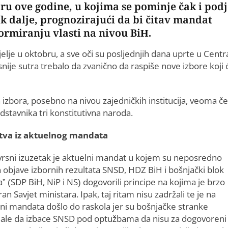
u ove godine, u kojima se pominje čak i podj
rak dalje, prognozirajući da bi čitav mandat
rmiranju vlasti na nivou BiH.
jelje u oktobru, a sve oči su posljednjih dana uprte u Centr
nije sutra trebalo da zvanično da raspiše nove izbore koji 
n izbora, posebno na nivou zajedničkih institucija, veoma č
stavnika tri konstitutivna naroda.
tva iz aktuelnog mandata
vrsni izuzetak je aktuelni mandat u kojem su neposredno
 objave izbornih rezultata SNSD, HDZ BiH i bošnjački blok
a” (SDP BiH, NiP i NS) dogovorili principe na kojima je brzo
an Savjet ministara. Ipak, taj ritam nisu zadržali te je na
ini mandata došlo do raskola jer su bošnjačke stranke
jale da izbace SNSD pod optužbama da nisu za dogovoreni