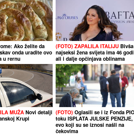
vome: Ako želite da
(FOTO) ZAPALILA ITALIJU
Bivša
skav onda uradite ovo
najseksi žena svijeta ima 46 godi
ja u rernu
ali i dalje opčinjava oblinama
ILA MUŽA
Novi detalji
(FOTO)
Oglasili se i iz Fonda PI
anskoj Krupi
toku ISPLATA JULSKE PENZIJE,
evo koji su se iznosi našli na
čekovima