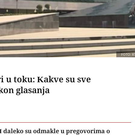
FOTO: R
i u toku: Kakve su sve
kon glasanja
BiH daleko su odmakle u pregovorima o