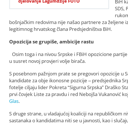
djelovanje Lagumdžije FOTO
BiH k
SDS, P
rukom
bošnjačkim redovima nije našao partnere za željene 
legitimnog hrvatskog člana Predsjedništva BiH.
Opozicija se grupiše, ambicije rastu
Osim toga i na nivou Srpske i FBiH opozicione partije 
u susret novoj provjeri volje birača.
S posebnom pažnjom prate se pregovori opozicije u Srp
kandidate za obje ikonosne pozicije – predsjednika Srp
fotelje ciljaju lider Pokreta “Sigurna Srpska” Draško S
prvi čovjek Liste za pravdu i red Nebojša Vukanović k
Glas
.
S druge strane, u vladajućoj koaliciji na republičkom 
sastanaka o kandidatima niti se u javnosti, kao i sluča