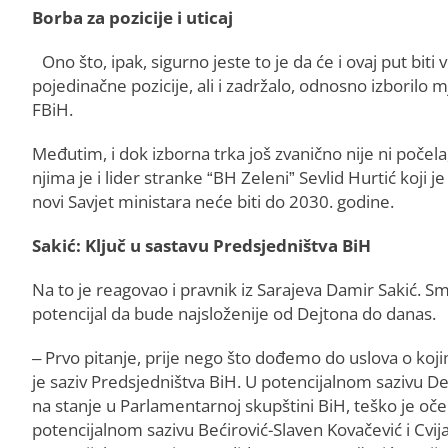
Borba za pozicije i uticaj
Ono što, ipak, sigurno jeste to je da će i ovaj put bit
pojedinačne pozicije, ali i zadržalo, odnosno izborilo 
FBiH.
Međutim, i dok izborna trka još zvanično nije ni poče
njima je i lider stranke “BH Zeleni” Sevlid Hurtić koji je
novi Savjet ministara neće biti do 2030. godine.
Sakić: Ključ u sastavu Predsjedništva BiH
Na to je reagovao i pravnik iz Sarajeva Damir Sakić. S
potencijal da bude najsloženije od Dejtona do danas.
– Prvo pitanje, prije nego što dođemo do uslova o koji
je saziv Predsjedništva BiH. U potencijalnom sazivu Deni
na stanje u Parlamentarnoj skupštini BiH, teško je oček
potencijalnom sazivu Bećirović-Slaven Kovačević i Cvi