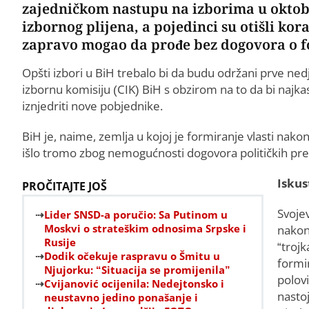
zajedničkom nastupu na izborima u oktobr
izbornog plijena, a pojedinci su otišli ko
zapravo mogao da prođe bez dogovora o fo
Opšti izbori u BiH trebalo bi da budu održani prve ned
izbornu komisiju (CIK) BiH s obzirom na to da bi najkas
iznjedriti nove pobjednike.
BiH je, naime, zemlja u kojoj je formiranje vlasti nako
išlo tromo zbog nemogućnosti dogovora političkih pred
Iskus
PROČITAJTE JOŠ
Svoje
Lider SNSD-a poručio: Sa Putinom u
Moskvi o strateškim odnosima Srpske i
nakon
Rusije
“trojk
Dodik očekuje raspravu o Šmitu u
formir
Njujorku: “Situacija se promijenila”
polov
Cvijanović ocijenila: Nedejtonsko i
nasto
neustavno jedino ponašanje i