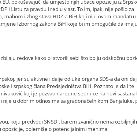
a EU, pokušavajući da umjesto njih ubace opoziciju iz Srpsk
DP i Listu za pravdu i red u vlast. To im, ipak, nije pošlo za
, mahom i zbog stava HDZ-a BiH koji ni u ovom mandatu 
izmjene Izbornog zakona BiH koje bi im omogućile da imaj
zbijaju redove kako bi stvorili sebi što bolju odskočnu pozi
skoj, jer su aktivne i dalje odluke organa SDS-a da oni da
ske i srpskog člana Predsjedništva BiH. Poznato je da i te
tanivuković koji je pozvao naredne sedmice na novi sastanak
oji nije u dobrim odnosima sa gradonačelnikom Banjaluke, 
nivou, koju predvodi SNSD-, barem zvanično nema ozbiljnijih
ju opozicije, polemiše o potencijalnim imenima.