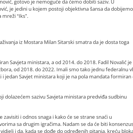
anović, gotovo je nemoguće da ćemo dobiti saziv. U
ović, je jedini u kojem postoji objektivna šansa da dobijemo
a mreži “Iks”.
raživanja iz Mostara Milan Sitarski smatra da je dosta toga
n Savjeta ministara, a od 2014. do 2018. Fadil Novalić je
izbora, od 2018. do 2022. Imali smo tako jednu federalnu v
i i jedan Savjet ministara koji je na pola mandata formiran 
ji dolazećem sazivu Savjeta ministara predviđa sudbinu
 zavisiti i odnos snaga i kako će se strane snaći u
orima sa drugim igračima. Nadam se da će biti konsenzus
idjeli i da, kada se dođe do određenih pitanja, kreću blok