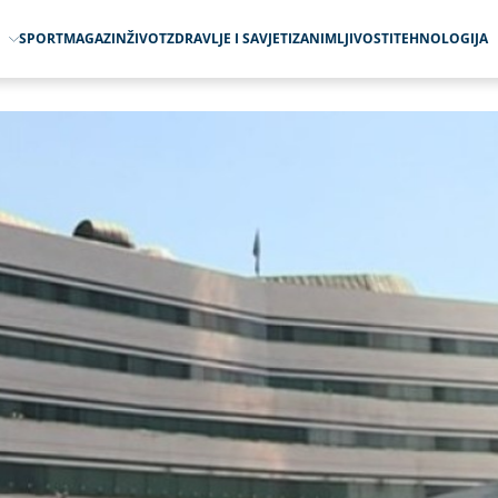
O
SPORT
MAGAZIN
ŽIVOT
ZDRAVLJE I SAVJETI
ZANIMLJIVOSTI
TEHNOLOGIJA