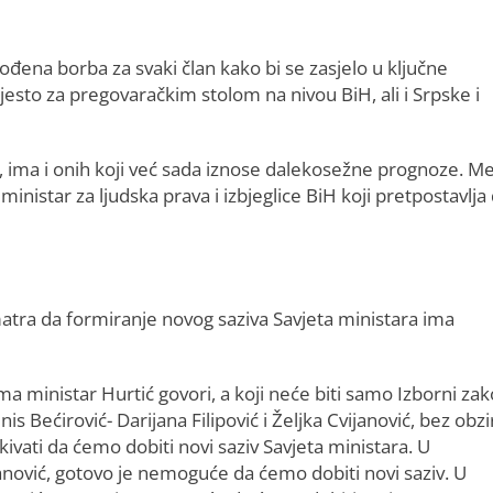
i vođena borba za svaki član kako bi se zasjelo u ključne
mjesto za pregovaračkim stolom na nivou BiH, ali i Srpske i
la, ima i onih koji već sada iznose dalekosežne prognoze. M
 ministar za ljudska prava i izbjeglice BiH koji pretpostavlja
matra da formiranje novog saziva Savjeta ministara ima
ma ministar Hurtić govori, a koji neće biti samo Izborni zak
s Bećirović- Darijana Filipović i Željka Cvijanović, bez obzi
ivati da ćemo dobiti novi saziv Savjeta ministara. U
janović, gotovo je nemoguće da ćemo dobiti novi saziv. U