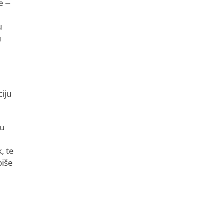
e –
u
u
ciju
ju
, te
piše