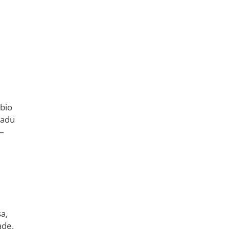
 bio
ladu
–
a,
ade.