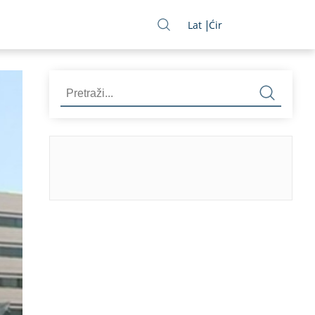
Lat
Ćir