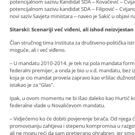
potencijalnom sazivu Kandidat SDA – Kovačević – Cvij
potencijalnom sazivu kandidat SDA – Filipović – Cvijan
novi saziv Savjeta ministara – naveo je Sakić u objavi n
Sitarski: Scenariji već viđeni, ali ishod neizvjestan
Član stručnog tima Instituta za društveno-politička ist
moguće, ali i već viđeno.
– U mandatu 2010-2014. je tek na pola mandata formira
federalni premijer, a onda je bio u v.d. mandatu, bez 
koja je cio mandat provela zapravo kao vršilac dužnost
istakao je za “Glas”.
Ipak, u ovom momentu ne bi išao daleko kao Hurtić ko
federalne vlade u Novalićevom mandatu.
– Vidjećemo ko će dobiti povjerenje birača. Od njega će
promovisanju zahtjeva i stepenu kompromisa u razgov
ali ne mogu reći da sam pretjerano ohrabren, jer smo v