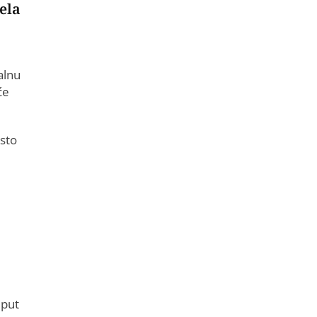
ela
alnu
će
esto
 put