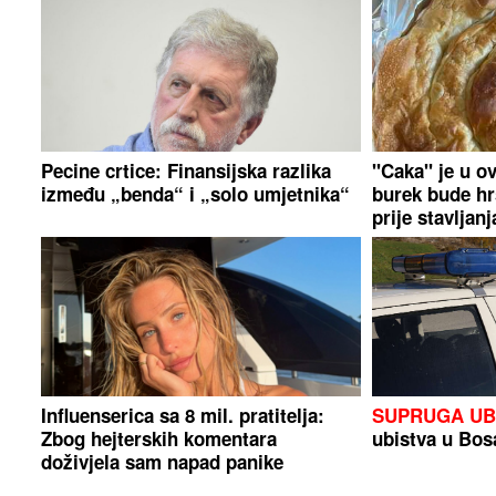
Pecine crtice: Finansijska razlika
"Caka" je u o
između „benda“ i „solo umjetnika“
burek bude hr
prije stavljan
Influenserica sa 8 mil. pratitelja:
SUPRUGA UB
Zbog hejterskih komentara
ubistva u Bos
doživjela sam napad panike