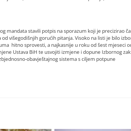
og mandata stavili potpis na sporazum koji je precizirao ča
d višegodišnjih gorućih pitanja. Visoko na listi je bilo izb
uma hitno sprovesti, a najkasnije u roku od šest mjeseci o
mjene Ustava BiH te usvojiti izmjene i dopune Izbornog za
zbjednosno-obavještajnog sistema s ciljem potpune