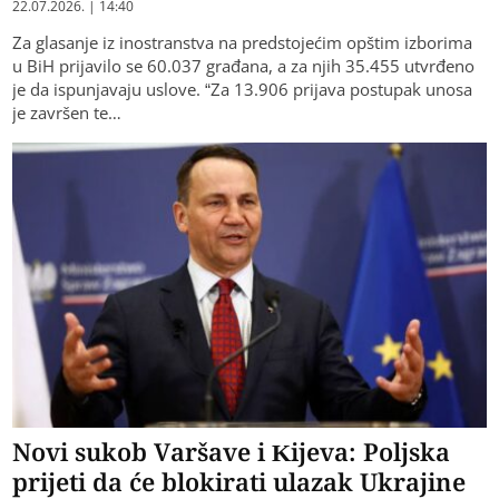
22.07.2026. | 14:40
Za glasanje iz inostranstva na predstojećim opštim izborima
u BiH prijavilo se 60.037 građana, a za njih 35.455 utvrđeno
je da ispunjavaju uslove. “Za 13.906 prijava postupak unosa
je završen te…
Novi sukob Varšave i Kijeva: Poljska
prijeti da će blokirati ulazak Ukrajine