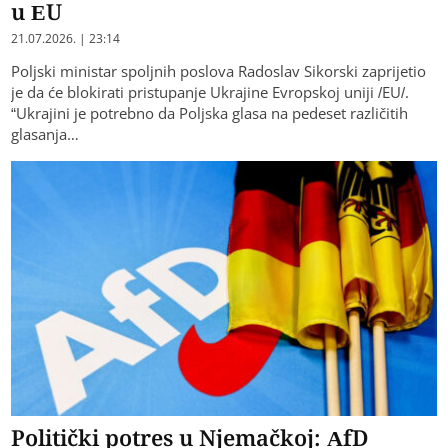
u EU
21.07.2026. | 23:14
Poljski ministar spoljnih poslova Radoslav Sikorski zaprijetio
je da će blokirati pristupanje Ukrajine Evropskoj uniji /EU/.
“Ukrajini je potrebno da Poljska glasa na pedeset različitih
glasanja…
Politički potres u Njemačkoj: AfD