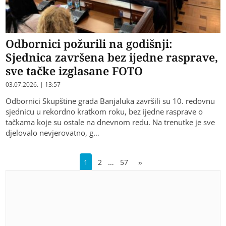
Odbornici požurili na godišnji:
Sjednica završena bez ijedne rasprave,
sve tačke izglasane FOTO
03.07.2026. | 13:57
Odbornici Skupštine grada Banjaluka završili su 10. redovnu
sjednicu u rekordno kratkom roku, bez ijedne rasprave o
tačkama koje su ostale na dnevnom redu. Na trenutke je sve
djelovalo nevjerovatno, g…
…
1
2
57
»