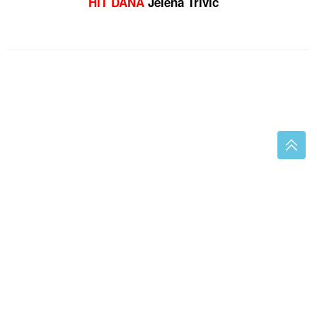
HIT DANA
Jelena Trivić
KRAJ ZA GLOVO U
BiH Više nema naručivanja,
poznata platforma danas napušta tržište
Marija Šerifović govorila o velikom
srcu Bosanaca pa poručila: Jednom
će mi neko j**ati mater, ali...