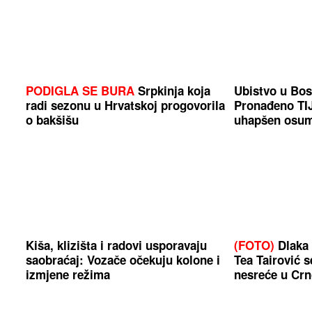
PODIGLA SE BURA
Srpkinja koja
Ubistvo u Bos
radi sezonu u Hrvatskoj progovorila
Pronađeno T
o bakšišu
uhapšen osum
Kiša, klizišta i radovi usporavaju
(FOTO)
Dlaka s
saobraćaj: Vozače očekuju kolone i
Tea Tairović s
izmjene režima
nesreće u Crn