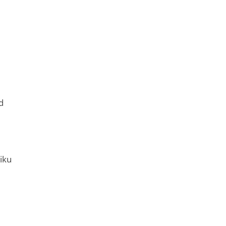
d
iku