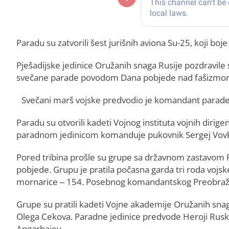
Paradu su zatvorili šest jurišnih aviona Su-25, koji b
Pješadijske jedinice Oružanih snaga Rusije pozdravile
svečane parade povodom Dana pobjede nad fašizmom
Svečani marš vojske predvodio je komandant parade,
Paradu su otvorili kadeti Vojnog instituta vojnih diri
paradnom jedinicom komanduje pukovnik Sergej Vov
Pored tribina prošle su grupe sa državnom zastavom 
pobjede. Grupu je pratila počasna garda tri roda vojs
mornarice – 154. Posebnog komandantskog Preobraž
Grupe su pratili kadeti Vojne akademije Oružanih s
Olega Cekova. Paradne jedinice predvode Heroji Ruske
Angarhajev.