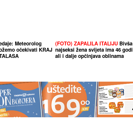
redaje: Meteorolog
(FOTO) ZAPALILA ITALIJU
Bivša
možemo očekivati KRAJ
najseksi žena svijeta ima 46 godi
TALASA
ali i dalje opčinjava oblinama