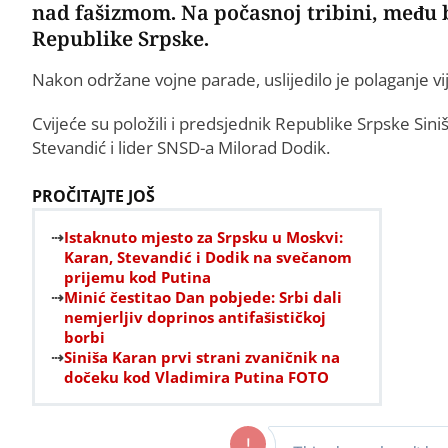
nad fašizmom. Na počasnoj tribini, među b
Republike Srpske.
Nakon održane vojne parade, uslijedilo je polaganje vi
Cvijeće su položili i predsjednik Republike Srpske S
Stevandić i lider SNSD-a Milorad Dodik.
PROČITAJTE JOŠ
Istaknuto mjesto za Srpsku u Moskvi:
Karan, Stevandić i Dodik na svečanom
prijemu kod Putina
Minić čestitao Dan pobjede: Srbi dali
nemjerljiv doprinos antifašističkoj
borbi
Siniša Karan prvi strani zvaničnik na
dočeku kod Vladimira Putina FOTO