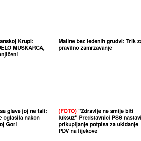
anskoj Krupi:
Maline bez ledenih grudvi: Trik z
IJELO MUŠKARCA,
pravilno zamrzavanje
njičeni
a glave joj ne fali:
(FOTO)
"Zdravlje ne smije biti
e oglasila nakon
luksuz" Predstavnici PSS nastavi
oj Gori
prikupljanje potpisa za ukidanje
PDV na lijekove