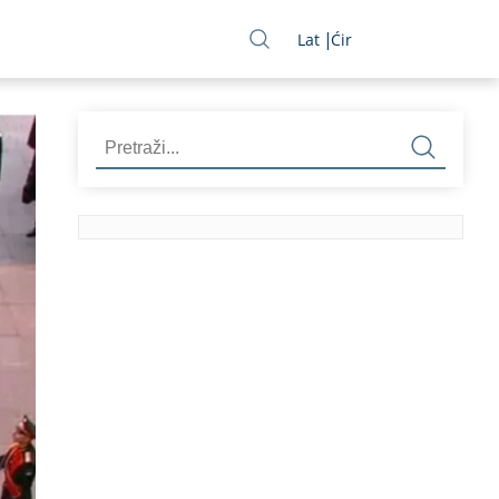
Lat
Ćir