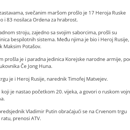
zastavama, svečanim maršom prošlo je 17 Heroja Ruske
ao i 83 nosilaca Ordena za hrabrost.
radnom stroju, zajedno sa svojim saborcima, prošli su
inica bespilotnih sistema. Među njima je bio i Heroj Rusije,
nik Maksim Potašov.
 prošla je i paradna jedinica Korejske narodne armije, po
kovnika Če Jong Huna.
gu je i Heroj Rusije, narednik Timofej Matvejev.
 koji je nastao početkom 20. vijeka, a govori o ruskom vojn
ma.
i predsjednik Vladimir Putin obraćajući se na Crvenom trgu
ratu, prenosi ATV.