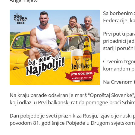
Sa borbenim 
Federacije, k
Prvi put u pa
pripadnici jed
stariji poruč
Crvenim trgom
komandom pu
Na Crvenom tr
Na kraju parade odsviran je marš “Oproštaj Slovenke”,
koji odlazi u Prvi balkanski rat da pomogne braći Srbi
Dan pobjede je sveti praznik za Rusiju, izjavio je rusk
povodom 81. godišnjice Pobjede u Drugom svjetskom 