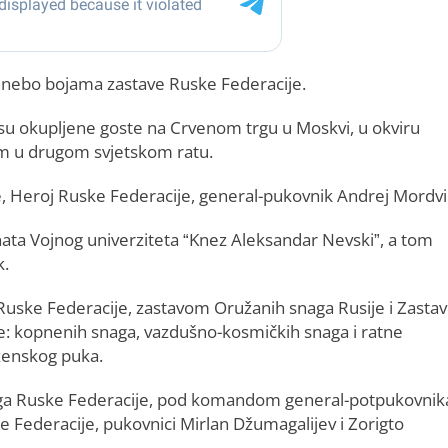
oje nebo bojama zastave Ruske Federacije.
 su okupljene goste na Crvenom trgu u Moskvi, u okviru
 u drugom svjetskom ratu.
 Heroj Ruske Federacije, general-pukovnik Andrej Mordvi
genata Vojnog univerziteta “Knez Aleksandar Nevski”, a tom
k.
Ruske Federacije, zastavom Oružanih snaga Rusije i Zast
ke: kopnenih snaga, vazdušno-kosmičkih snaga i ratne
enskog puka.
naga Ruske Federacije, pod komandom general-potpukovnik
 Federacije, pukovnici Mirlan Džumagalijev i Zorigto