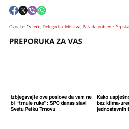
Oznake:
Cvijeće
,
Delegacija
,
Moskva
,
Parada pobjede
,
Srpsk
PREPORUKA ZA VAS
Izbjegavajte ove poslove da vam ne
Kako uspješno
bi “trnule ruke”: SPC danas slavi
bez klima-uređ
Svetu Petku Trnovu
jednostavnih 