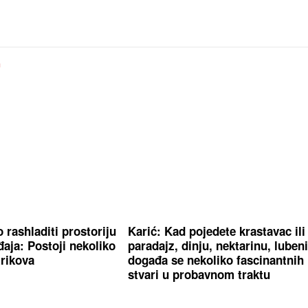
a
 rashladiti prostoriju
Karić: Kad pojedete krastavac ili
aja: Postoji nekoliko
paradajz, dinju, nektarinu, luben
trikova
događa se nekoliko fascinantnih
stvari u probavnom traktu