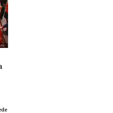
ATV
a
ede