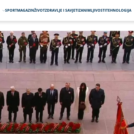
O
SPORT
MAGAZIN
ŽIVOT
ZDRAVLJE I SAVJETI
ZANIMLJIVOSTI
TEHNOLOGIJA