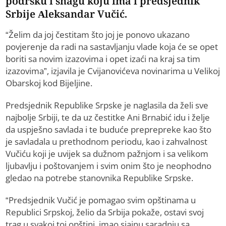
podršku i snagu koju ima i predsjednik
Srbije Aleksandar Vučić.
“Želim da joj čestitam što joj je ponovo ukazano
povjerenje da radi na sastavljanju vlade koja će se opet
boriti sa novim izazovima i opet izaći na kraj sa tim
izazovima”, izjavila je Cvijanovićeva novinarima u Velikoj
Obarskoj kod Bijeljine.
Predsjednik Republike Srpske je naglasila da želi sve
najbolje Srbiji, te da uz čestitke Ani Brnabić idu i želje
da uspješno savlada i te buduće preprepreke kao što
je savladala u prethodnom periodu, kao i zahvalnost
Vučiću koji je uvijek sa dužnom pažnjom i sa velikom
ljubavlju i poštovanjem i svim onim što je neophodno
gledao na potrebe stanovnika Republike Srpske.
“Predsjednik Vučić je pomagao svim opštinama u
Republici Srpskoj, želio da Srbija pokaže, ostavi svoj
trag u svakoj toj opštini, imao sjajnu saradnju sa